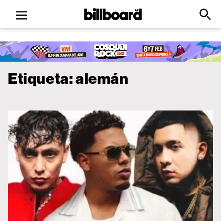
Open
Billboard
Searc
Click
menu
to
Expa
Searc
Input
Etiqueta:
alemán