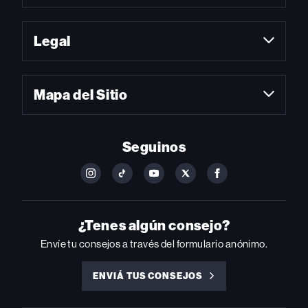
Legal
Mapa del Sitio
Seguinos
FOLLOW
FOLLOW
FOLLOW
FOLLOW
FOLLOW
BILLBOARD
BILLBOARD
BILLBOARD
BILLBOARD
BILLBOARD
ON
ON
ON
ON
ON
INSTAGRAM
YOUTUBE
YOUTUBE
X
FACEBOOK
¿Tenes algún consejo?
Envíe tu consejos a través del formulario anónimo.
ENVIÁ TUS CONSEJOS
ENVIÁ
TUS
CONSEJOS