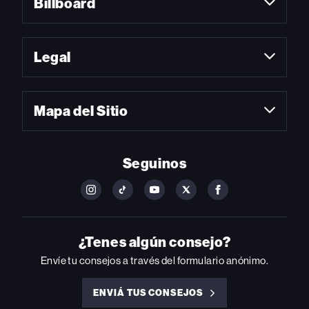
Billboard
Legal
Mapa del Sitio
Seguinos
FOLLOW
FOLLOW
FOLLOW
FOLLOW
FOLLOW
BILLBOARD
BILLBOARD
BILLBOARD
BILLBOARD
BILLBOARD
ON
ON
ON
ON
ON
INSTAGRAM
YOUTUBE
YOUTUBE
X
FACEBOOK
¿Tenes algún consejo?
Envíe tu consejos a través del formulario anónimo.
ENVIÁ TUS CONSEJOS
ENVIÁ