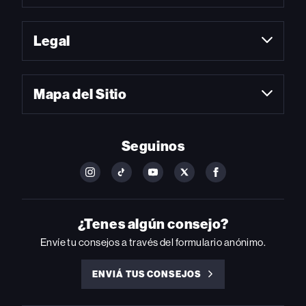
Legal
Mapa del Sitio
Seguinos
FOLLOW
FOLLOW
FOLLOW
FOLLOW
FOLLOW
BILLBOARD
BILLBOARD
BILLBOARD
BILLBOARD
BILLBOARD
ON
ON
ON
ON
ON
INSTAGRAM
YOUTUBE
YOUTUBE
X
FACEBOOK
¿Tenes algún consejo?
Envíe tu consejos a través del formulario anónimo.
ENVIÁ TUS CONSEJOS
ENVIÁ
TUS
CONSEJOS