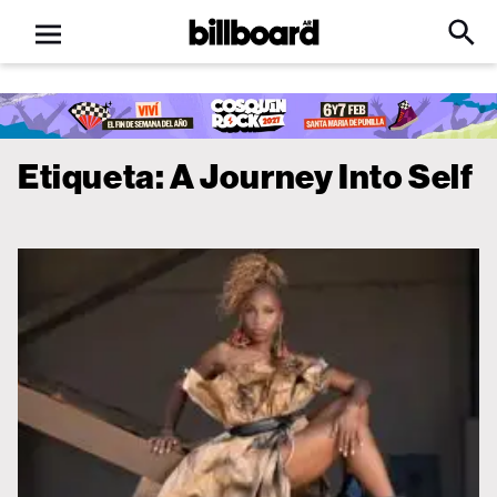
Open
Billboard
Searc
Click
menu
to
Expa
Searc
Input
Etiqueta:
A Journey Into Self