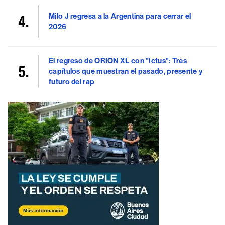
Milo J regresa a la Argentina para cerrar el
2026
El regreso de ORION XL con "Ictus": Tres
capítulos que muestran el pasado, presente y
futuro del rap