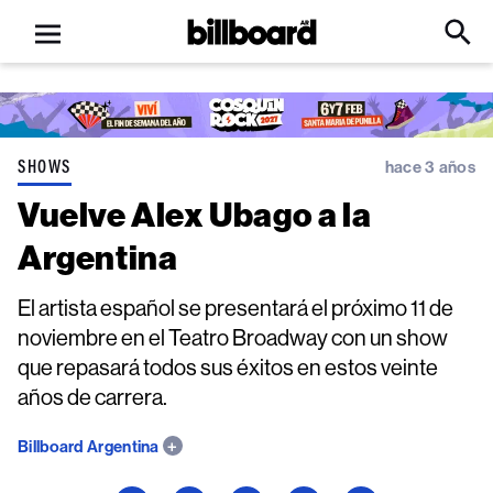
Open
Billboard
Searc
Click
menu
to
Expa
Searc
Input
SHOWS
hace 3 años
Vuelve Alex Ubago a la
Argentina
El artista español se presentará el próximo 11 de
noviembre en el Teatro Broadway con un show
que repasará todos sus éxitos en estos veinte
años de carrera.
Billboard Argentina