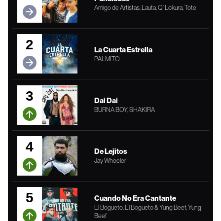
Amigo de Artistas, Lauta, Q' Lokura, Tote
2
La Cuarta Estrella
PALMITO
3
Dai Dai
BURNA BOY, SHAKIRA
4
De Lejitos
Jay Wheeler
5
Cuando No Era Cantante
El Bogueto, El Bogueto & Yung Beef, Yung
Beef