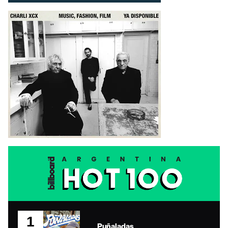
1
Puñaladas