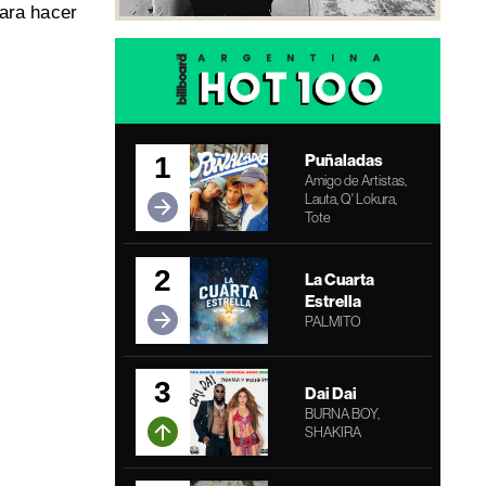
para hacer
Puñaladas
1
Amigo de Artistas,
Lauta, Q' Lokura,
Tote
2
La Cuarta
Estrella
PALMITO
3
Dai Dai
BURNA BOY,
SHAKIRA