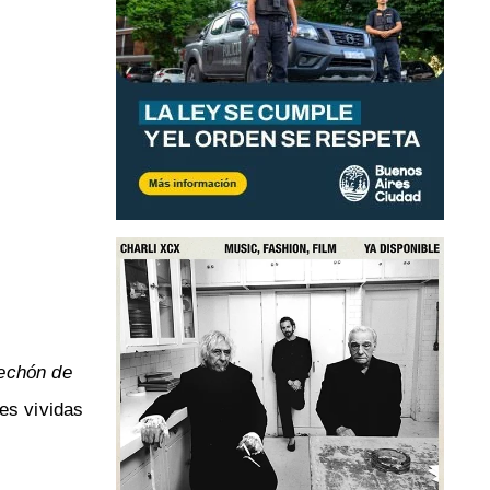
echón de
les vividas