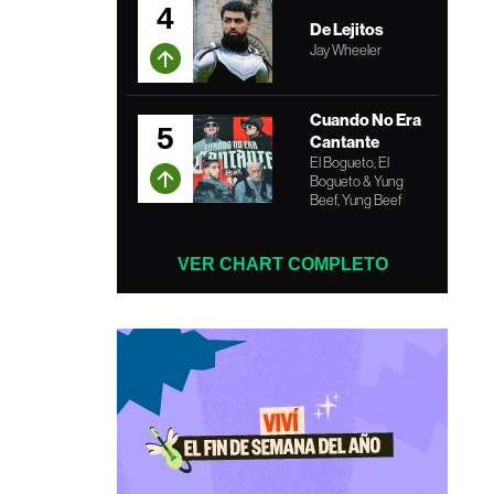
4
De Lejitos
Jay Wheeler
Cuando No Era
5
Cantante
El Bogueto, El
Bogueto & Yung
Beef, Yung Beef
VER CHART COMPLETO