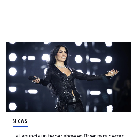
SHOWS
Lali anuncia un tercer show en River para cerrar