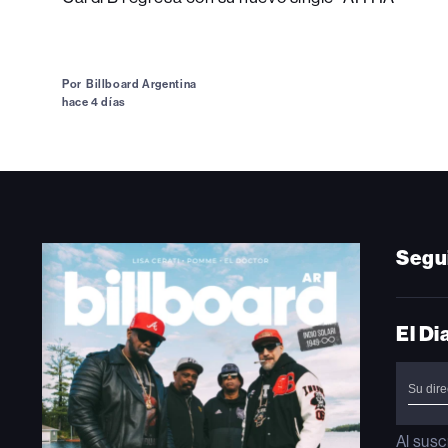
Por
Billboard Argentina
hace 4 días
Segu
El Di
Al susc