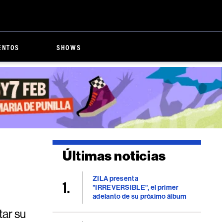
ENTOS
SHOWS
Últimas noticias
ZILA presenta
"IRREVERSIBLE", el primer
adelanto de su próximo álbum
tar su