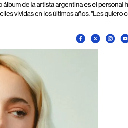
 álbum de la artista argentina es el personal h
ciles vividas en los últimos años. "Les quiero 
Seguí
Seguí
Seguí
Se
a
a
a
a
Billboard
Billboard
Billboard
Bi
en
en
en
en
Facebook
X
Instagram
Yo