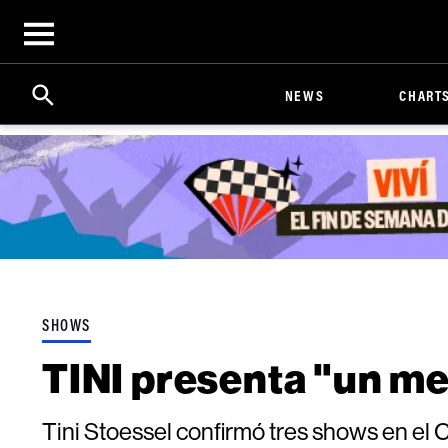
Open
menu
Search
Click
NEWS
CHART
to
Expand
Search
Input
SHOWS
TINI presenta "un me
Tini Stoessel confirmó tres shows en el