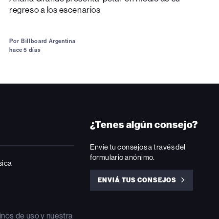
regreso a los escenarios
Por
Billboard Argentina
hace 5 días
¿Tenes algún consejo?
Envíe tu consejos a través del
formulario anónimo.
sica
ENVIÁ TUS CONSEJOS
ENVIÁ
TUS
CONSEJOS
inos de uso
y nuestra