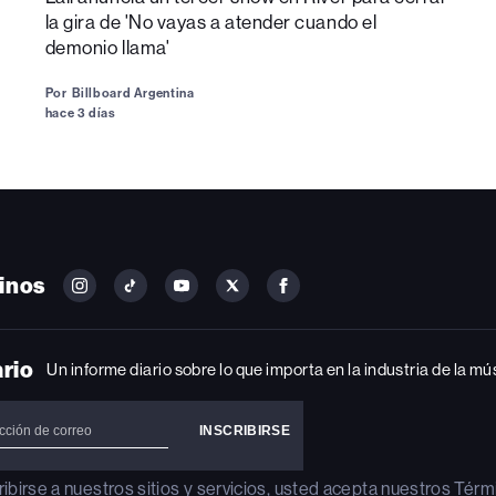
la gira de 'No vayas a atender cuando el
demonio llama'
Por
Billboard Argentina
hace 3 días
inos
FOLLOW
FOLLOW
FOLLOW
FOLLOW
FOLLOW
BILLBOARD
BILLBOARD
BILLBOARD
BILLBOARD
BILLBOARD
ON
ON
ON
ON
ON
INSTAGRAM
YOUTUBE
YOUTUBE
X
FACEBOOK
ario
Un informe diario sobre lo que importa en la industria de la mú
ribirse a nuestros sitios y servicios, usted acepta nuestros
Térm