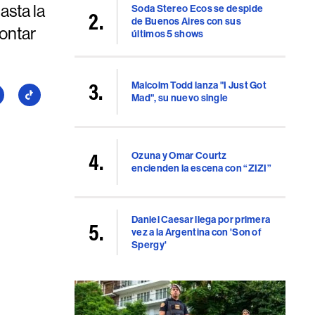
asta la
Soda Stereo Ecos se despide
de Buenos Aires con sus
contar
últimos 5 shows
Malcolm Todd lanza "I Just Got
guí
Seguí
Mad", su nuevo single
a
llboard
Billboard
en
uTube
TikTok
Ozuna y Omar Courtz
encienden la escena con “ZIZI”
Daniel Caesar llega por primera
vez a la Argentina con 'Son of
Spergy'