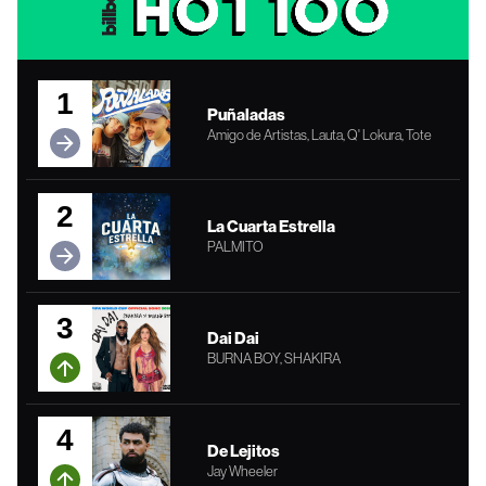
1
Puñaladas
Amigo de Artistas, Lauta, Q' Lokura, Tote
2
La Cuarta Estrella
PALMITO
3
Dai Dai
BURNA BOY, SHAKIRA
4
De Lejitos
Jay Wheeler