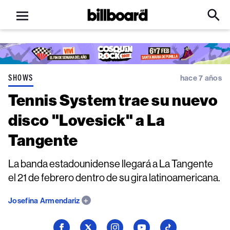
Open
Billboard
Searc
Click
menu
to
Expa
Searc
Input
SHOWS
hace 7 años
Tennis System trae su nuevo
disco "Lovesick" a La
Tangente
La banda estadounidense llegará a La Tangente
el 21 de febrero dentro de su gira latinoamericana.
Josefina Armendariz
Seguí
Seguí
Seguí
Seguí
Seguí