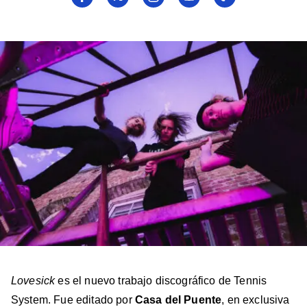
a
a
a
a
a
Billboard
Billboard
Billboard
Billboard
Billboard
en
en
en
en
en
Facebook
X
Instagram
YouTube
TikTok
Lovesick
es el nuevo trabajo discográfico de Tennis
System. Fue editado por
Casa del Puente
, en exclusiva