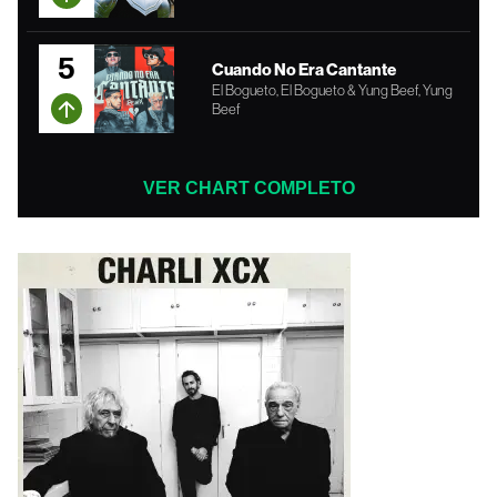
5
Cuando No Era Cantante
El Bogueto, El Bogueto & Yung Beef, Yung
Beef
VER CHART COMPLETO