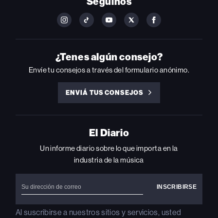
Seguinos
FOLLOW
FOLLOW
FOLLOW
FOLLOW
FOLLOW
BILLBOARD
BILLBOARD
BILLBOARD
BILLBOARD
BILLBOARD
ON
ON
ON
ON
ON
INSTAGRAM
YOUTUBE
YOUTUBE
X
FACEBOOK
¿Tenes algún consejo?
Envíe tu consejos a través del formulario anónimo.
ENVIÁ TUS CONSEJOS
ENVIÁ
TUS
CONSEJOS
El Diario
Un informe diario sobre lo que importa en la
industria de la música
Al suscribirse a nuestros sitios y servicios, usted