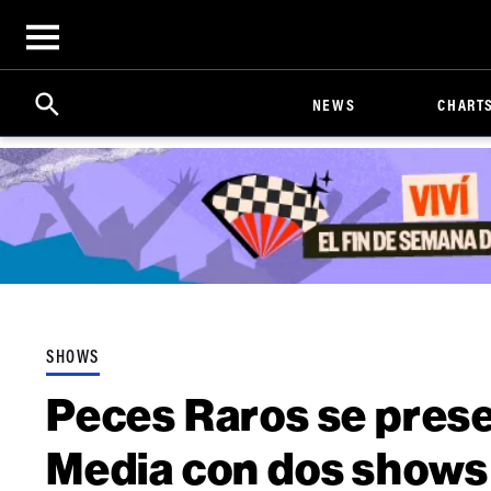
Open
menu
Search
Click
NEWS
CHART
to
Expand
Search
Input
SHOWS
Peces Raros se prese
Media con dos shows