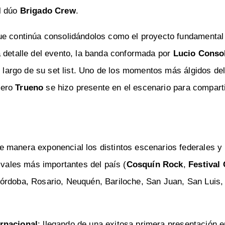
l dúo
Brigado Crew
.
ue continúa consolidándolos como el proyecto fundamental 
a detalle del evento, la banda conformada por
Lucio Conso
 largo de su set list. Uno de los momentos más álgidos de
pero
Trueno
se hizo presente en el escenario para comparti
 manera exponencial los distintos escenarios federales y 
ivales más importantes del país (
Cosquín Rock
,
Festival 
Córdoba, Rosario, Neuquén, Bariloche, San Juan, San Luis, 
ernacional
: llegando de una exitosa primera presentación e