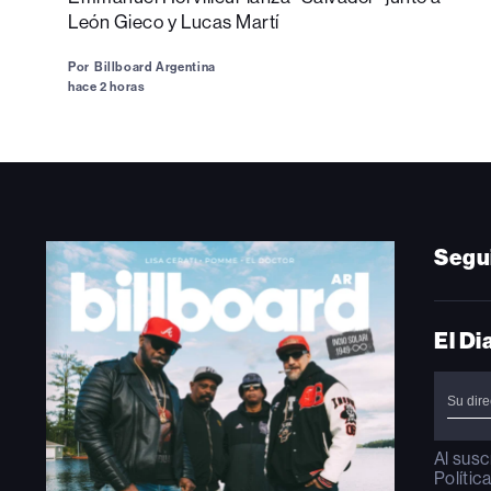
León Gieco y Lucas Martí
Por
Billboard Argentina
hace 2 horas
Segu
El Di
Al susc
Polític