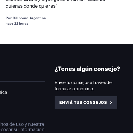
quieras donde quieras”
Por
Billboard Argentina
hace 22 horas
¿Tenes algún consejo?
Envíe tu consejos a través del
formulario anónimo.
sica
ENVIÁ TUS CONSEJOS
ENVIÁ
TUS
CONSEJOS
inos de uso
y nuestra
ocesar su información