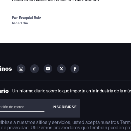
Por
Ezequiel Ruiz
hace 1 día
inos
FOLLOW
FOLLOW
FOLLOW
FOLLOW
FOLLOW
BILLBOARD
BILLBOARD
BILLBOARD
BILLBOARD
BILLBOARD
ON
ON
ON
ON
ON
INSTAGRAM
YOUTUBE
YOUTUBE
X
FACEBOOK
ario
Un informe diario sobre lo que importa en la industria de la mú
ribirse a nuestros sitios y servicios, usted acepta nuestros
Térm
a de privacidad
. Utilizamos proveedores que también pueden pr