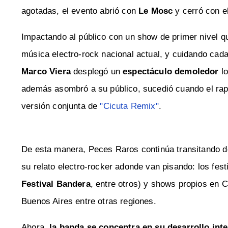
agotadas, el evento abrió con
Le Mosc
y cerró con e
Impactando al público con un show de primer nivel q
música electro-rock nacional actual, y cuidando cad
Marco Viera
desplegó un
espectáculo demoledor
lo
además asombró a su público, sucedió cuando el ra
versión conjunta de
"Cicuta Remix"
.
De esta manera, Peces Raros continúa transitando de
su relato electro-rocker adonde van pisando: los fest
Festival Bandera
, entre otros) y shows propios en 
Buenos Aires entre otras regiones.
Ahora,
la banda se concentra en su desarrollo int