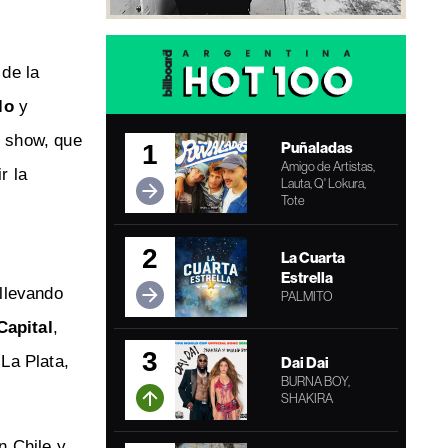
de la
lo
y
l show, que
Puñaladas
1
Amigo de Artistas,
r la
Lauta, Q' Lokura,
Tote
2
La Cuarta
Estrella
llevando
PALMITO
Capital
,
3
La Plata,
Dai Dai
BURNA BOY,
SHAKIRA
n Chile y