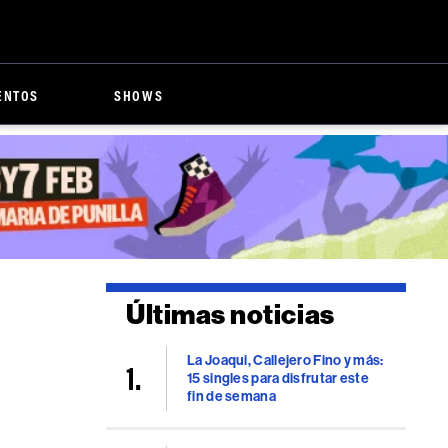
ENTOS
SHOWS
Últimas noticias
La Joaqui, Callejero Fino y más:
15 singles para disfrutar este
fin de semana