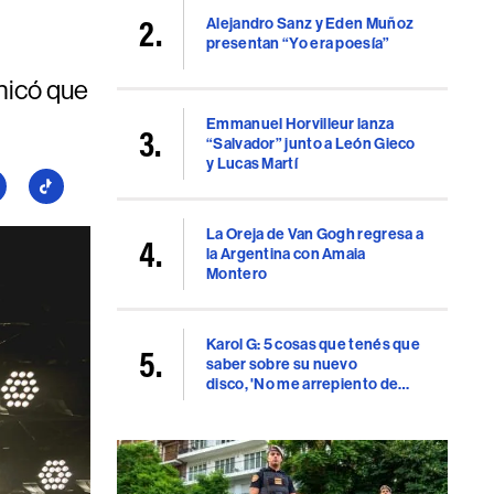
Alejandro Sanz y Eden Muñoz
presentan “Yo era poesía”
nicó que
Emmanuel Horvilleur lanza
“Salvador” junto a León Gieco
y Lucas Martí
guí
Seguí
a
La Oreja de Van Gogh regresa a
llboard
Billboard
la Argentina con Amaia
en
Montero
uTube
TikTok
Karol G: 5 cosas que tenés que
saber sobre su nuevo
disco, 'No me arrepiento de
sentir tanto'