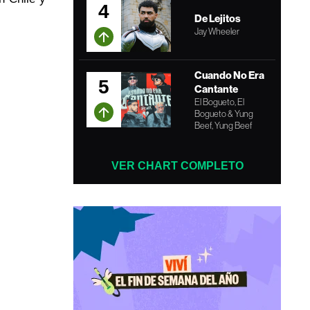
4
De Lejitos
Jay Wheeler
Cuando No Era
5
Cantante
El Bogueto, El
Bogueto & Yung
Beef, Yung Beef
VER CHART COMPLETO