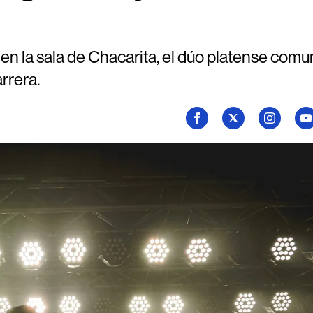
en la sala de Chacarita, el dúo platense comu
rrera.
Seguí
Seguí
Seguí
Se
a
a
a
a
Billboard
Billboard
Billboard
Bi
en
en
en
en
Facebook
X
Instagram
Yo