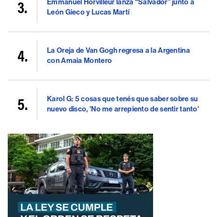
Emmanuel Horvilleur lanza “Salvador” junto a
León Gieco y Lucas Martí
La Oreja de Van Gogh regresa a la Argentina
con Amaia Montero
Karol G: 5 cosas que tenés que saber sobre su
nuevo disco, 'No me arrepiento de sentir tanto'