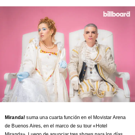
en
en
en
en
en
Facebook
X
Instagram
YouTube
TikTok
Miranda!
suma una cuarta función en el Movistar Arena
de Buenos Aires, en el marco de su tour «Hotel
Miranda». Luego de anunciar tres shows para los días