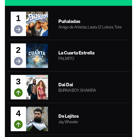
1
Puñaladas
Amigo de Artistas, Lauta, Q' Lokura, Tote
2
La Cuarta Estrella
PALMITO
3
Dai Dai
BURNA BOY, SHAKIRA
4
De Lejitos
Jay Wheeler