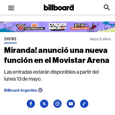
Open
Billboard
Searc
Click
menu
to
Expa
Searc
Input
SHOWS
hace 2 años
Miranda! anunció una nueva
función en el Movistar Arena
Las entradas estarán disponibles a partir del
lunes 13 de mayo.
Billboard Argentina
Seguí
Seguí
Seguí
Seguí
Seguí
a
a
a
a
a
Billboard
Billboard
Billboard
Billboard
Billboard