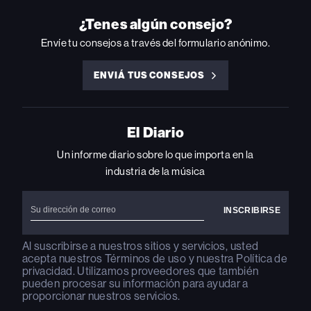
ON
ON
ON
ON
ON
INSTAGRAM
YOUTUBE
YOUTUBE
X
FACEBOOK
¿Tenes algún consejo?
Envíe tu consejos a través del formulario anónimo.
ENVIÁ TUS CONSEJOS
ENVIÁ
TUS
CONSEJOS
El Diario
Un informe diario sobre lo que importa en la
industria de la música
Al suscribirse a nuestros sitios y servicios, usted
acepta nuestros
Términos de uso
y nuestra
Política de
privacidad
. Utilizamos proveedores que también
pueden procesar su información para ayudar a
proporcionar nuestros servicios.