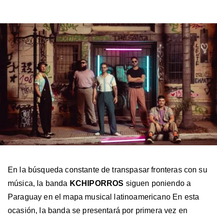
a
a
a
a
a
Billboard
Billboard
Billboard
Billboard
Billboard
en
en
en
en
en
Facebook
X
Instagram
YouTube
TikTok
En la búsqueda constante de transpasar fronteras con su
música, la banda
KCHIPORROS
siguen poniendo a
Paraguay en el mapa musical latinoamericano En esta
ocasión, la banda se presentará por primera vez en