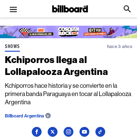
Open
Billboard
Searc
Click
menu
to
Expa
Searc
Input
SHOWS
hace 3 años
Kchiporros llega al
Lollapalooza Argentina
Kchiporros hace historia y se convierte en la
primera banda Paraguaya en tocar al Lollapalooza
Argentina
Billboard Argentina
Seguí
Seguí
Seguí
Seguí
Seguí