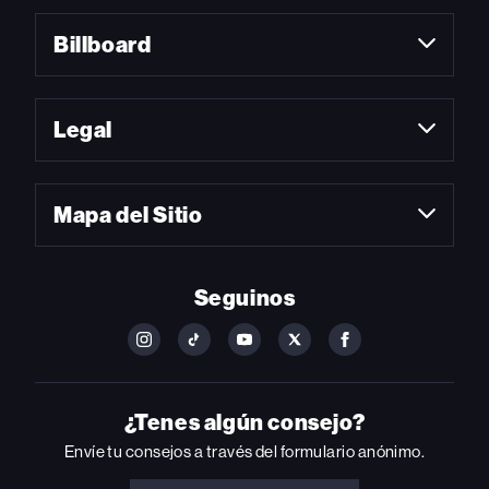
Billboard
Legal
Mapa del Sitio
Seguinos
FOLLOW
FOLLOW
FOLLOW
FOLLOW
FOLLOW
BILLBOARD
BILLBOARD
BILLBOARD
BILLBOARD
BILLBOARD
ON
ON
ON
ON
ON
INSTAGRAM
YOUTUBE
YOUTUBE
X
FACEBOOK
¿Tenes algún consejo?
Envíe tu consejos a través del formulario anónimo.