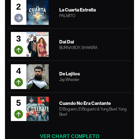
2
La Cuarta Estrella
PALMITO
3
Dai Dai
BURNA BOY, SHAKIRA
4
De Lejitos
Jay Wheeler
5
Cuando No Era Cantante
El Bogueto, El Bogueto & Yung Beef, Yung
Beef
VER CHART COMPLETO