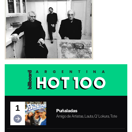
1
Puñaladas
Amigo de Artistas, Lauta, Q' Lokura, Tote