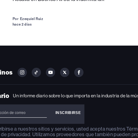
Por
Ezequiel Ruiz
hace 2 días
inos
FOLLOW
FOLLOW
FOLLOW
FOLLOW
FOLLOW
BILLBOARD
BILLBOARD
BILLBOARD
BILLBOARD
BILLBOARD
ON
ON
ON
ON
ON
INSTAGRAM
YOUTUBE
YOUTUBE
X
FACEBOOK
ario
Un informe diario sobre lo que importa en la industria de la mú
ribirse a nuestros sitios y servicios, usted acepta nuestros
Térm
a de privacidad
. Utilizamos proveedores que también pueden pr