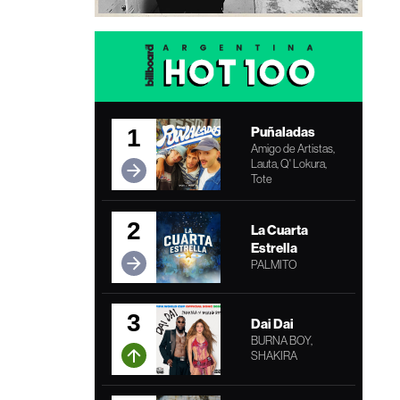
Puñaladas
1
Amigo de Artistas,
Lauta, Q' Lokura,
Tote
2
La Cuarta
Estrella
PALMITO
3
Dai Dai
BURNA BOY,
SHAKIRA