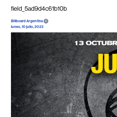
field_5ad9d4c61b10b
Billboard Argentina
lunes, 10 julio, 2023