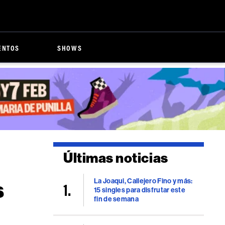
ENTOS
SHOWS
Últimas noticias
La Joaqui, Callejero Fino y más:
s
15 singles para disfrutar este
fin de semana