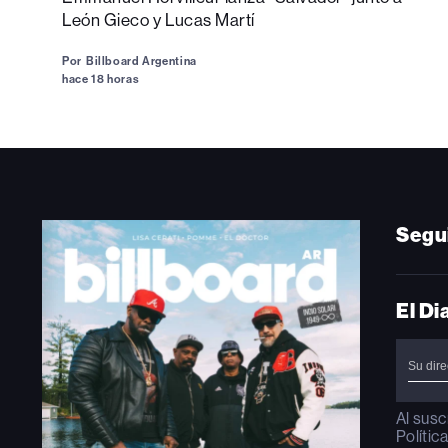
León Gieco y Lucas Martí
Por
Billboard Argentina
hace 18 horas
Segu
El Di
Al susc
Polític