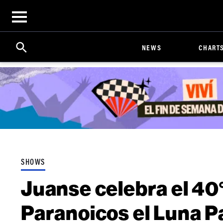
Open
menu
Search
Click
NEWS
CHART
to
Expand
Search
Input
SHOWS
Juanse celebra el 40
Paranoicos el Luna P