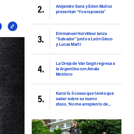
Alejandro Sanz y Eden Muñoz
presentan “Yo era poesía”
guí
Seguí
a
Emmanuel Horvilleur lanza
“Salvador” junto a León Gieco
llboard
Billboard
y Lucas Martí
en
uTube
TikTok
La Oreja de Van Gogh regresa a
la Argentina con Amaia
Montero
Karol G: 5 cosas que tenés que
saber sobre su nuevo
disco, 'No me arrepiento de
sentir tanto'