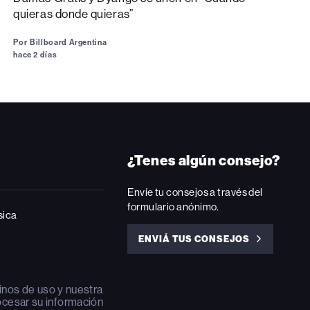
quieras donde quieras”
Por
Billboard Argentina
hace 2 días
¿Tenes algún consejo?
Envíe tu consejos a través del
formulario anónimo.
sica
ENVIÁ TUS CONSEJOS
ENVIÁ
TUS
CONSEJOS
inos de uso
y nuestra
ocesar su información