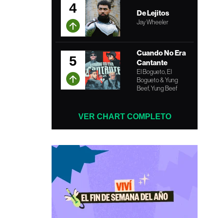
4
De Lejitos
Jay Wheeler
Cuando No Era
5
Cantante
El Bogueto, El
Bogueto & Yung
Beef, Yung Beef
VER CHART COMPLETO