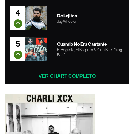
4
De Lejitos
Jay Wheeler
5
Cuando No Era Cantante
El Bogueto, El Bogueto & Yung Beef, Yung
Beef
VER CHART COMPLETO