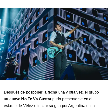
Billboard
Billboard
Billboard
Billboard
Billboard
en
en
en
en
en
Facebook
X
Instagram
YouTube
TikTok
Después de posponer la fecha una y otra vez, el grupo
uruguayo
No Te Va Gustar
pudo presentarse en el
estadio de Vélez e iniciar su gira por Argentina en la