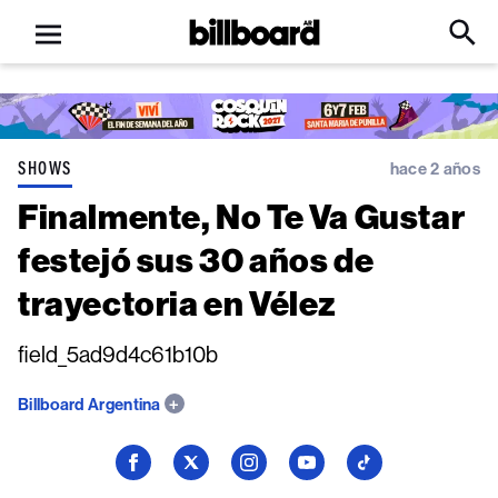
Open
Billboard
Searc
Click
menu
to
Expa
Searc
Input
SHOWS
hace 2 años
Finalmente, No Te Va Gustar
festejó sus 30 años de
trayectoria en Vélez
field_5ad9d4c61b10b
Billboard Argentina
Seguí
Seguí
Seguí
Seguí
Seguí
a
a
a
a
a