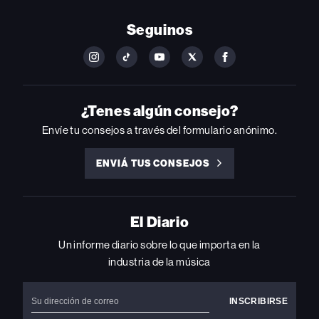
Seguinos
FOLLOW
FOLLOW
FOLLOW
FOLLOW
FOLLOW
BILLBOARD
BILLBOARD
BILLBOARD
BILLBOARD
BILLBOARD
ON
ON
ON
ON
ON
INSTAGRAM
YOUTUBE
YOUTUBE
X
FACEBOOK
¿Tenes algún consejo?
Envíe tu consejos a través del formulario anónimo.
ENVIÁ TUS CONSEJOS
ENVIÁ
TUS
CONSEJOS
El Diario
Un informe diario sobre lo que importa en la
industria de la música