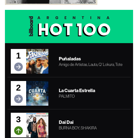
1
Puñaladas
Amigo de Artistas, Lauta, Q' Lokura, Tote
2
La Cuarta Estrella
PALMITO
3
Dai Dai
BURNA BOY, SHAKIRA