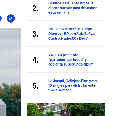
Benito Cerati, RØZ y más: 9
discos nuevos para descubrir
esta semana
guí
Seguí
a
De La Rose lanza 'Mi Carpe
llboard
Billboard
Diem', un EP con Rels B, Ryan
en
Castro, Hades66 y Dei V
uTube
TikTok
AKRIILA presenta
“partedemipartedeti” y
adelanta su segundo álbum
La Joaqui, Callejero Fino y más:
15 singles para disfrutar este
fin de semana