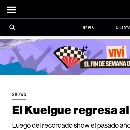
Open
menu
Search
Click
NEWS
CHART
to
Expand
Search
Input
SHOWS
El Kuelgue regresa al
Luego del recordado show el pasado año, 