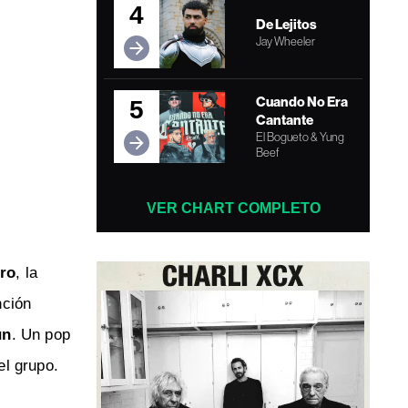
4
De Lejitos
Jay Wheeler
Cuando No Era
5
Cantante
El Bogueto & Yung
Beef
VER CHART COMPLETO
ro
, la
nción
ún
. Un pop
el grupo.