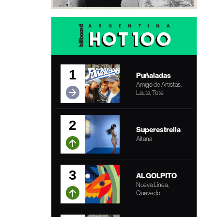
1
Puñaladas
Amigo de Artistas,
Lauta, Tote
2
Superestrella
Aitana
3
AL GOLPITO
Nueva Línea,
Quevedo