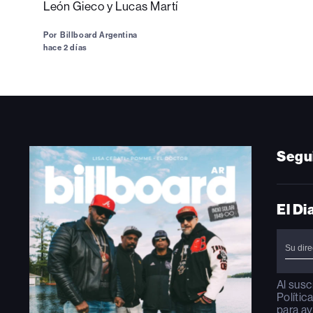
León Gieco y Lucas Martí
Por
Billboard Argentina
hace 2 días
Segu
El Di
Al susc
Polític
para ay