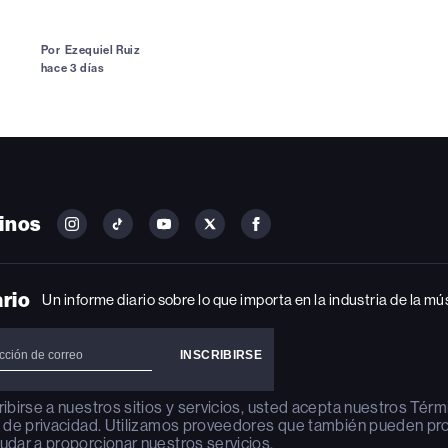
Por
Ezequiel Ruiz
hace 3 días
inos
FOLLOW
FOLLOW
FOLLOW
FOLLOW
FOLLOW
BILLBOARD
BILLBOARD
BILLBOARD
BILLBOARD
BILLBOARD
ON
ON
ON
ON
ON
INSTAGRAM
YOUTUBE
YOUTUBE
X
FACEBOOK
ario
Un informe diario sobre lo que importa en la industria de la mú
ribirse a nuestros sitios y servicios, usted acepta nuestros
Térm
a de privacidad
. Utilizamos proveedores que también pueden pr
udar a proporcionar nuestros servicios.