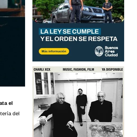
ata el
tería del