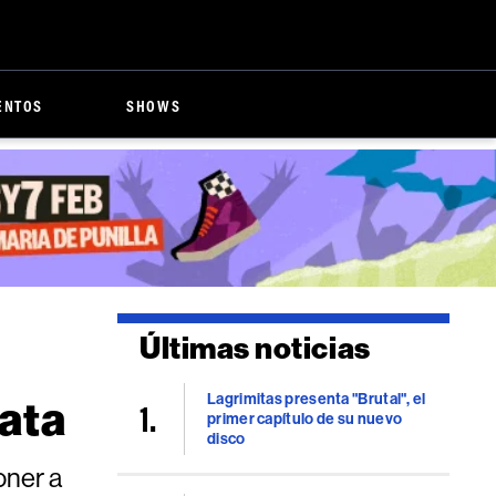
ENTOS
SHOWS
Últimas noticias
Lagrimitas presenta "Brutal", el
lata
primer capítulo de su nuevo
disco
oner a