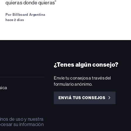
quieras donde quieras”
Por
Billboard Argentina
hace 2 días
¿Tenes algún consejo?
Envíe tu consejos a través del
formulario anónimo.
sica
ENVIÁ TUS CONSEJOS
ENVIÁ
TUS
CONSEJOS
inos de uso
y nuestra
ocesar su información