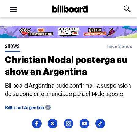
Open
Billboard
Searc
Click
menu
to
Expa
Searc
Input
SHOWS
hace 2 años
Christian Nodal posterga su
show en Argentina
Billboard Argentina pudo confirmar la suspensión
de su concierto anunciado para el 14 de agosto.
Billboard Argentina
Seguí
Seguí
Seguí
Seguí
Seguí
a
a
a
a
a
Billboard
Billboard
Billboard
Billboard
Billboard