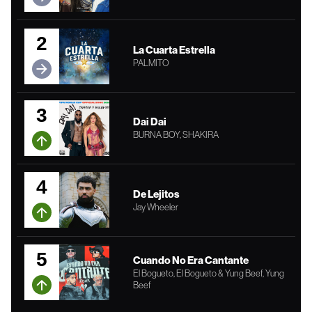
2
La Cuarta Estrella
PALMITO
3
Dai Dai
BURNA BOY, SHAKIRA
4
De Lejitos
Jay Wheeler
5
Cuando No Era Cantante
El Bogueto, El Bogueto & Yung Beef, Yung
Beef