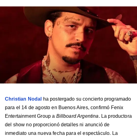
en
en
en
en
en
Facebook
X
Instagram
YouTube
TikTok
Christian Nodal
ha postergado su concierto programado
para el 14 de agosto en Buenos Aires, confirmó Fenix
Entertainment Group a
Billboard Argentina
. La productora
del show no proporcionó detalles ni anunció de
inmediato una nueva fecha para el espectáculo. La