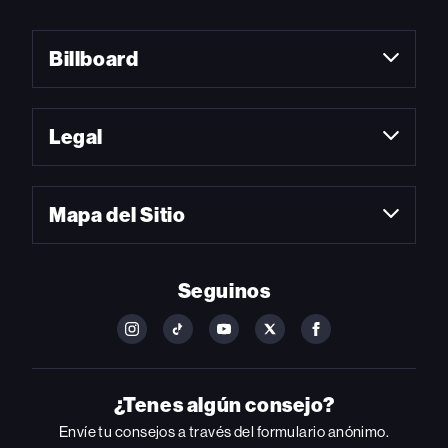
Billboard
Legal
Mapa del Sitio
Seguinos
FOLLOW
FOLLOW
FOLLOW
FOLLOW
FOLLOW
BILLBOARD
BILLBOARD
BILLBOARD
BILLBOARD
BILLBOARD
ON
ON
ON
ON
ON
INSTAGRAM
YOUTUBE
YOUTUBE
X
FACEBOOK
¿Tenes algún consejo?
Envíe tu consejos a través del formulario anónimo.