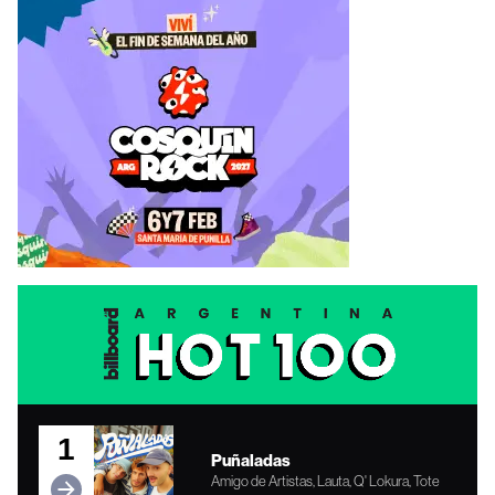
1
Puñaladas
Amigo de Artistas, Lauta, Q' Lokura, Tote