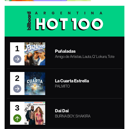
1
Puñaladas
Amigo de Artistas, Lauta, Q' Lokura, Tote
2
La Cuarta Estrella
PALMITO
3
Dai Dai
BURNA BOY, SHAKIRA