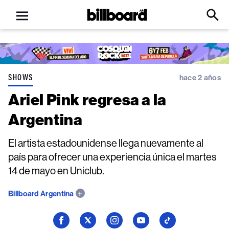
Open
Billboard
Searc
Click
menu
to
Expa
Searc
Input
SHOWS
hace 2 años
Ariel Pink regresa a la
Argentina
El artista estadounidense llega nuevamente al
país para ofrecer una experiencia única el martes
14 de mayo en Uniclub.
Billboard Argentina
Seguí
Seguí
Seguí
Seguí
Seguí