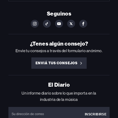
Seguinos
FOLLOW
FOLLOW
FOLLOW
FOLLOW
FOLLOW
BILLBOARD
BILLBOARD
BILLBOARD
BILLBOARD
BILLBOARD
ON
ON
ON
ON
ON
INSTAGRAM
YOUTUBE
YOUTUBE
X
FACEBOOK
¿Tenes algún consejo?
Envíe tu consejos a través del formulario anónimo.
ENVIÁ TUS CONSEJOS
ENVIÁ
TUS
CONSEJOS
El Diario
Un informe diario sobre lo que importa en la
industria de la música