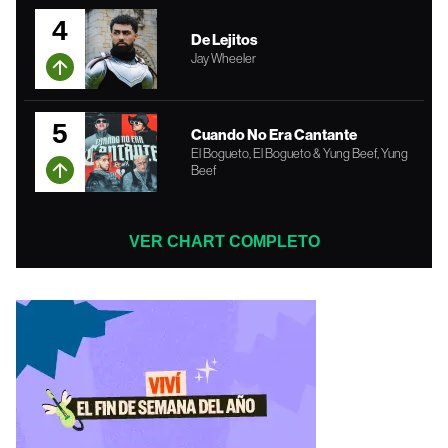
4
De Lejitos
Jay Wheeler
5
Cuando No Era Cantante
El Bogueto, El Bogueto & Yung Beef, Yung
Beef
VER CHART COMPLETO