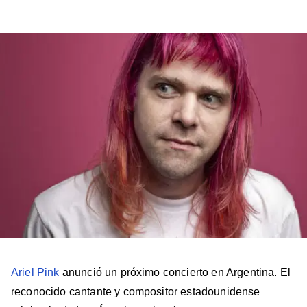
a
a
a
a
a
Billboard
Billboard
Billboard
Billboard
Billboard
en
en
en
en
en
Facebook
X
Instagram
YouTube
TikTok
Ariel Pink
anunció un próximo concierto en Argentina. El
reconocido cantante y compositor estadounidense