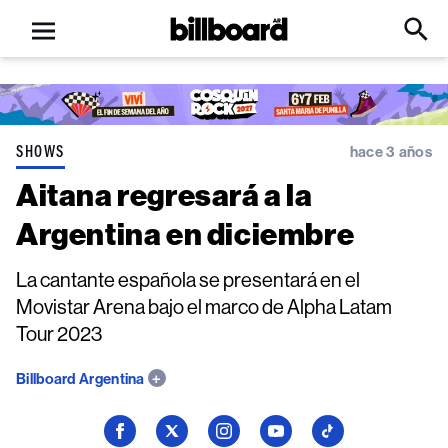
Open
Billboard
Searc
Click
menu
to
Expa
Searc
Input
SHOWS
hace 3 años
Aitana regresará a la
Argentina en diciembre
La cantante española se presentará en el
Movistar Arena bajo el marco de Alpha Latam
Tour 2023
Billboard Argentina
Seguí
Seguí
Seguí
Seguí
Seguí