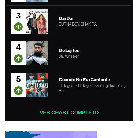
3
Dai Dai
BURNA BOY, SHAKIRA
4
De Lejitos
Jay Wheeler
5
Cuando No Era Cantante
El Bogueto, El Bogueto & Yung Beef, Yung
Beef
VER CHART COMPLETO