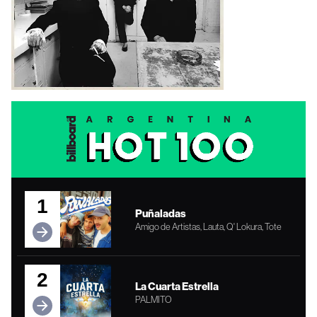
1
Puñaladas
Amigo de Artistas, Lauta, Q' Lokura, Tote
2
La Cuarta Estrella
PALMITO