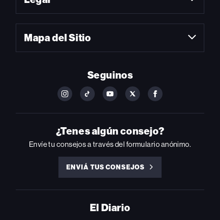
Mapa del Sitio
Seguinos
FOLLOW
FOLLOW
FOLLOW
FOLLOW
FOLLOW
BILLBOARD
BILLBOARD
BILLBOARD
BILLBOARD
BILLBOARD
ON
ON
ON
ON
ON
INSTAGRAM
YOUTUBE
YOUTUBE
X
FACEBOOK
¿Tenes algún consejo?
Envíe tu consejos a través del formulario anónimo.
ENVIÁ TUS CONSEJOS
ENVIÁ
TUS
CONSEJOS
El Diario