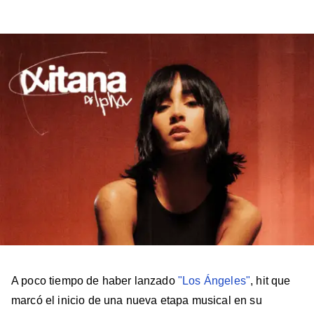
a
a
a
a
a
Billboard
Billboard
Billboard
Billboard
Billboard
en
en
en
en
en
Facebook
X
Instagram
YouTube
TikTok
A poco tiempo de haber lanzado
"Los Ángeles"
, hit que
marcó el inicio de una nueva etapa musical en su