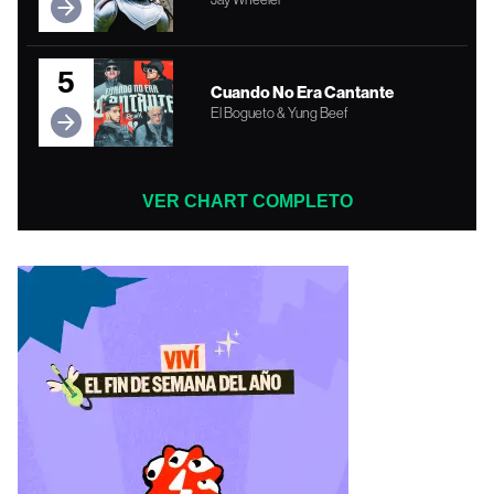
5
Cuando No Era Cantante
El Bogueto & Yung Beef
VER CHART COMPLETO