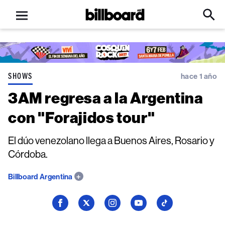
Open
Billboard
Searc
Click
menu
to
Expa
Searc
Input
SHOWS
hace 1 año
3AM regresa a la Argentina
con "Forajidos tour"
El dúo venezolano llega a Buenos Aires, Rosario y
Córdoba.
Billboard Argentina
Seguí
Seguí
Seguí
Seguí
Seguí
a
a
a
a
a
Billboard
Billboard
Billboard
Billboard
Billboard