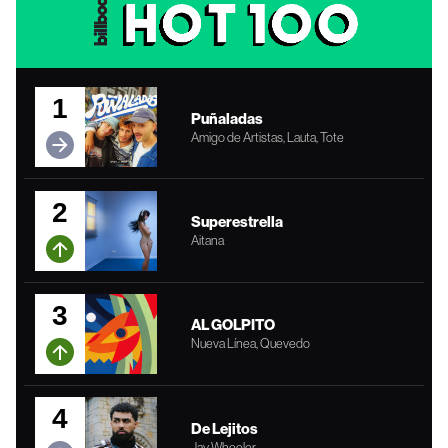
1
Puñaladas
Amigo de Artistas, Lauta, Tote
2
Superestrella
Aitana
3
AL GOLPITO
Nueva Línea, Quevedo
4
De Lejitos
Jay Wheeler