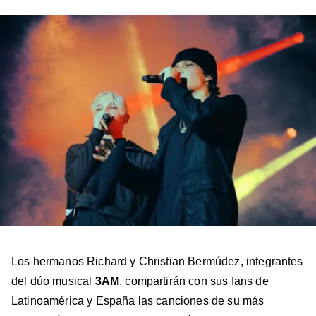
en
en
en
en
en
Facebook
X
Instagram
YouTube
TikTok
Los hermanos Richard y Christian Bermúdez, integrantes
del dúo musical
3AM
, compartirán con sus fans de
Latinoamérica y España las canciones de su más