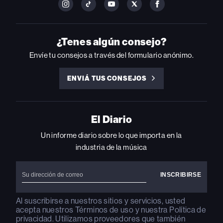
FOLLOW
FOLLOW
FOLLOW
FOLLOW
FOLLOW
BILLBOARD
BILLBOARD
BILLBOARD
BILLBOARD
BILLBOARD
ON
ON
ON
ON
ON
INSTAGRAM
YOUTUBE
YOUTUBE
X
FACEBOOK
¿Tenes algún consejo?
Envíe tu consejos a través del formulario anónimo.
ENVIÁ TUS CONSEJOS
ENVIÁ
TUS
CONSEJOS
El Diario
Un informe diario sobre lo que importa en la
industria de la música
Al suscribirse a nuestros sitios y servicios, usted
acepta nuestros
Términos de uso
y nuestra
Política de
privacidad
. Utilizamos proveedores que también