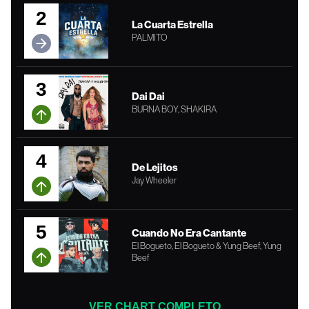
2
La Cuarta Estrella
PALMITO
3
Dai Dai
BURNA BOY, SHAKIRA
4
De Lejitos
Jay Wheeler
5
Cuando No Era Cantante
El Bogueto, El Bogueto & Yung Beef, Yung
Beef
VER CHART COMPLETO