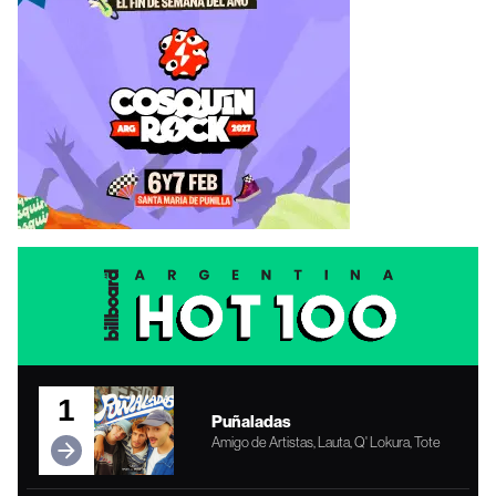
1
Puñaladas
Amigo de Artistas, Lauta, Q' Lokura, Tote