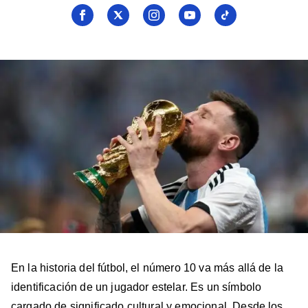
Seguí
Seguí
Seguí
Seguí
Seguí
a
a
a
a
a
Billboard
Billboard
Billboard
Billboard
Billboard
en
en
en
en
en
Facebook
X
Instagram
YouTube
TikTok
En la historia del fútbol, el número 10 va más allá de la
identificación de un jugador estelar. Es un símbolo
cargado de significado cultural y emocional. Desde los