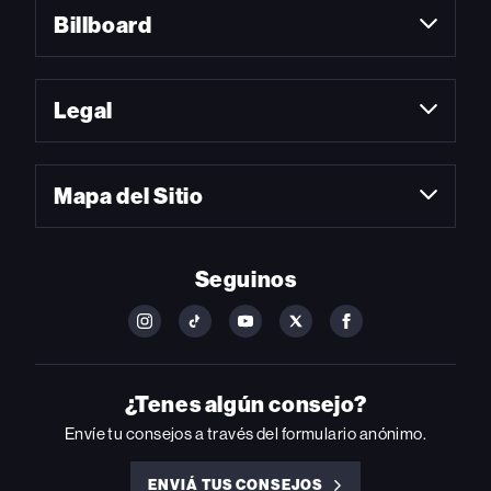
Billboard
Legal
Mapa del Sitio
Seguinos
FOLLOW
FOLLOW
FOLLOW
FOLLOW
FOLLOW
BILLBOARD
BILLBOARD
BILLBOARD
BILLBOARD
BILLBOARD
ON
ON
ON
ON
ON
INSTAGRAM
YOUTUBE
YOUTUBE
X
FACEBOOK
¿Tenes algún consejo?
Envíe tu consejos a través del formulario anónimo.
ENVIÁ TUS CONSEJOS