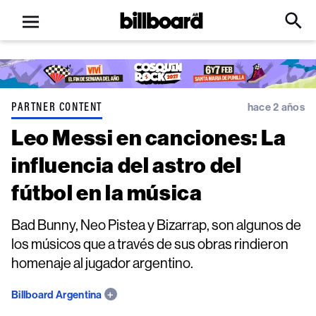
Open
Billboard
Searc
Click
menu
to
Expa
Searc
Input
PARTNER CONTENT
hace 2 años
Leo Messi en canciones: La
influencia del astro del
fútbol en la música
Bad Bunny, Neo Pistea y Bizarrap, son algunos de
los músicos que a través de sus obras rindieron
homenaje al jugador argentino.
Billboard Argentina