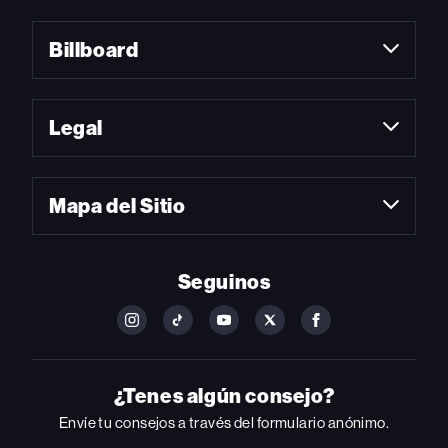
Billboard
Legal
Mapa del Sitio
Seguinos
FOLLOW
FOLLOW
FOLLOW
FOLLOW
FOLLOW
BILLBOARD
BILLBOARD
BILLBOARD
BILLBOARD
BILLBOARD
ON
ON
ON
ON
ON
INSTAGRAM
YOUTUBE
YOUTUBE
X
FACEBOOK
¿Tenes algún consejo?
Envíe tu consejos a través del formulario anónimo.