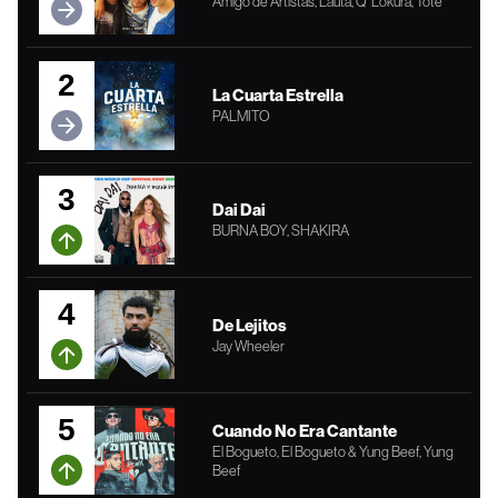
Amigo de Artistas, Lauta, Q' Lokura, Tote
2
La Cuarta Estrella
PALMITO
3
Dai Dai
BURNA BOY, SHAKIRA
4
De Lejitos
Jay Wheeler
5
Cuando No Era Cantante
El Bogueto, El Bogueto & Yung Beef, Yung
Beef