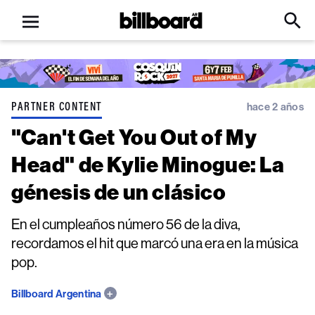
Open
Billboard
Searc
Click
menu
to
Expa
Searc
Input
PARTNER CONTENT
hace 2 años
"Can't Get You Out of My
Head" de Kylie Minogue: La
génesis de un clásico
En el cumpleaños número 56 de la diva,
recordamos el hit que marcó una era en la música
pop.
Billboard Argentina