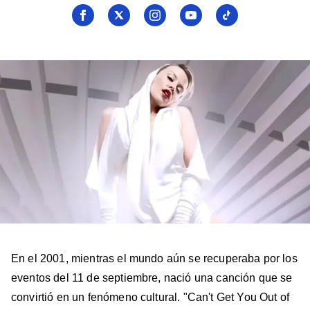
Seguí
Seguí
Seguí
Seguí
Seguí
a
a
a
a
a
Billboard
Billboard
Billboard
Billboard
Billboard
en
en
en
en
en
Facebook
X
Instagram
YouTube
TikTok
En el 2001, mientras el mundo aún se recuperaba por los
eventos del 11 de septiembre, nació una canción que se
convirtió en un fenómeno cultural. "Can't Get You Out of