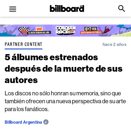
Open
Billboard
Searc
Click
menu
to
Expa
Searc
Input
PARTNER CONTENT
hace 2 años
5 álbumes estrenados
después de la muerte de sus
autores
Los discos no sólo honran su memoria, sino que
también ofrecen una nueva perspectiva de su arte
para los fanáticos.
Billboard Argentina