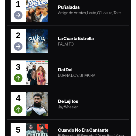
1
Puñaladas
Amigo de Artistas, Lauta, Q' Lokura, Tote
2
La Cuarta Estrella
PALMITO
3
Dai Dai
BURNA BOY, SHAKIRA
4
De Lejitos
Jay Wheeler
5
Cuando No Era Cantante
El Bogueto, El Bogueto & Yung Beef, Yung