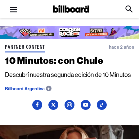
Open
Billboard
Searc
Click
menu
to
Expa
Searc
Input
PARTNER CONTENT
hace 2 años
10 Minutos: con Chule
Descubrí nuestra segunda edición de 10 Minutos
Billboard Argentina
Seguí
Seguí
Seguí
Seguí
Seguí
a
a
a
a
a
Billboard
Billboard
Billboard
Billboard
Billboard
en
en
en
en
en
Facebook
X
Instagram
YouTube
TikTok