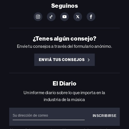
Seguinos
FOLLOW
FOLLOW
FOLLOW
FOLLOW
FOLLOW
BILLBOARD
BILLBOARD
BILLBOARD
BILLBOARD
BILLBOARD
ON
ON
ON
ON
ON
INSTAGRAM
YOUTUBE
YOUTUBE
X
FACEBOOK
¿Tenes algún consejo?
Envíe tu consejos a través del formulario anónimo.
ENVIÁ TUS CONSEJOS
ENVIÁ
TUS
CONSEJOS
El Diario
Un informe diario sobre lo que importa en la
industria de la música