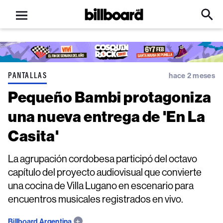
Open
Billboard
Searc
Click
menu
to
Expa
Searc
Input
PANTALLAS
hace 2 meses
Pequeño Bambi protagoniza
una nueva entrega de 'En La
Casita'
La agrupación cordobesa participó del octavo
capítulo del proyecto audiovisual que convierte
una cocina de Villa Lugano en escenario para
encuentros musicales registrados en vivo.
Billboard Argentina