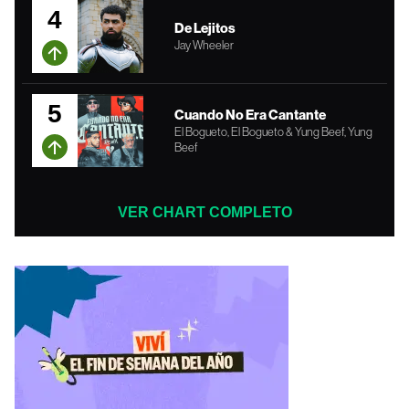
4
De Lejitos
Jay Wheeler
5
Cuando No Era Cantante
El Bogueto, El Bogueto & Yung Beef, Yung
Beef
VER CHART COMPLETO