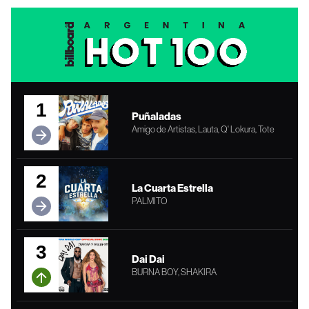
1
Puñaladas
Amigo de Artistas, Lauta, Q' Lokura, Tote
2
La Cuarta Estrella
PALMITO
3
Dai Dai
BURNA BOY, SHAKIRA