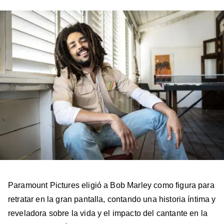
en
en
en
en
en
Facebook
X
Instagram
YouTube
TikTok
Paramount Pictures eligió a Bob Marley como figura para
retratar en la gran pantalla, contando una historia íntima y
reveladora sobre la vida y el impacto del cantante en la