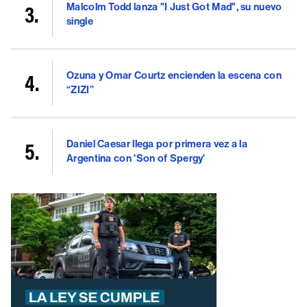
Malcolm Todd lanza "I Just Got Mad", su nuevo
single
Ozuna y Omar Courtz encienden la escena con
“ZIZI”
Daniel Caesar llega por primera vez a la
Argentina con 'Son of Spergy'