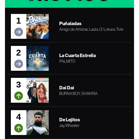
1
Puñaladas
Amigo de Artistas, Lauta, Q' Lokura, Tote
2
La Cuarta Estrella
PALMITO
3
Dai Dai
BURNA BOY, SHAKIRA
4
De Lejitos
Jay Wheeler