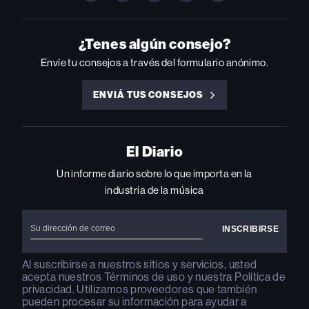
BILLBOARD
BILLBOARD
BILLBOARD
BILLBOARD
BILLBOARD
ON
ON
ON
ON
ON
INSTAGRAM
YOUTUBE
YOUTUBE
X
FACEBOOK
¿Tenes algún consejo?
Envíe tu consejos a través del formulario anónimo.
ENVIÁ TUS CONSEJOS
ENVIÁ
TUS
CONSEJOS
El Diario
Un informe diario sobre lo que importa en la
industria de la música
Al suscribirse a nuestros sitios y servicios, usted
acepta nuestros
Términos de uso
y nuestra
Política de
privacidad
. Utilizamos proveedores que también
pueden procesar su información para ayudar a