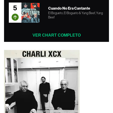
5
Cuando No Era Cantante
El Bogueto, El Bogueto & Yung Beef, Yung
Beef
VER CHART COMPLETO