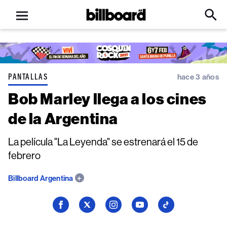
Open
Billboard
Searc
Click
menu
to
Expa
Searc
Input
PANTALLAS
hace 3 años
Bob Marley llega a los cines
de la Argentina
La película "La Leyenda" se estrenará el 15 de
febrero
Billboard Argentina
Seguí
Seguí
Seguí
Seguí
Seguí
a
a
a
a
a
Billboard
Billboard
Billboard
Billboard
Billboard