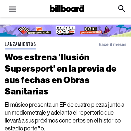
Open
Billboard
Searc
Click
menu
to
Expa
Searc
Input
LANZAMIENTOS
hace 9 meses
Wos estrena 'Ilusión
Supersport' en la previa de
sus fechas en Obras
Sanitarias
El músico presenta un EP de cuatro piezas junto a
un mediometraje y adelanta el repertorio que
llevará a sus próximos conciertos en el histórico
estadio porteño.