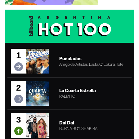
1
Puñaladas
Amigo de Artistas, Lauta, Q' Lokura, Tote
2
La Cuarta Estrella
PALMITO
3
Dai Dai
BURNA BOY, SHAKIRA