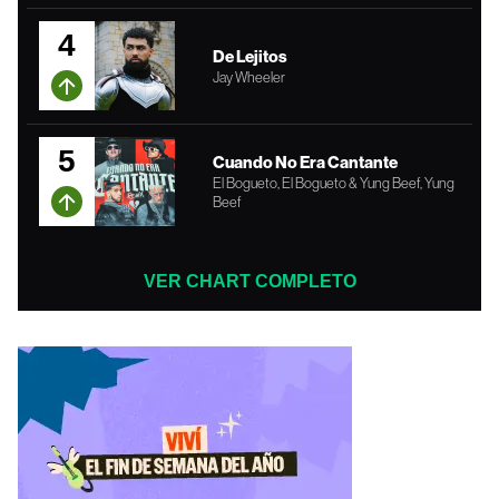
4
De Lejitos
Jay Wheeler
5
Cuando No Era Cantante
El Bogueto, El Bogueto & Yung Beef, Yung
Beef
VER CHART COMPLETO