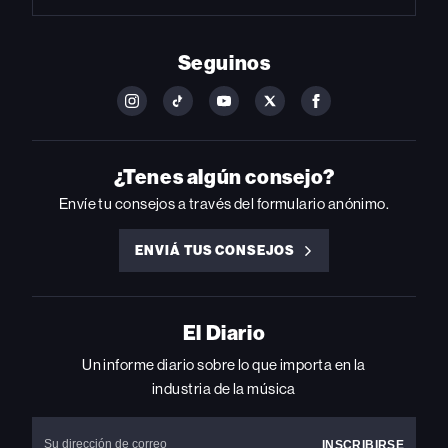
Seguinos
FOLLOW
FOLLOW
FOLLOW
FOLLOW
FOLLOW
BILLBOARD
BILLBOARD
BILLBOARD
BILLBOARD
BILLBOARD
ON
ON
ON
ON
ON
INSTAGRAM
YOUTUBE
YOUTUBE
X
FACEBOOK
¿Tenes algún consejo?
Envíe tu consejos a través del formulario anónimo.
ENVIÁ TUS CONSEJOS
ENVIÁ
TUS
CONSEJOS
El Diario
Un informe diario sobre lo que importa en la
industria de la música