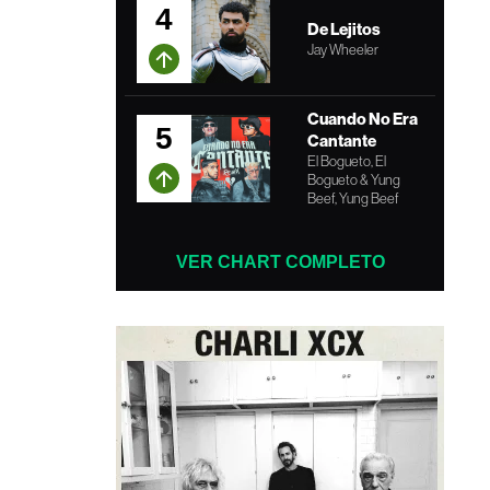
4
De Lejitos
Jay Wheeler
Cuando No Era
5
Cantante
El Bogueto, El
Bogueto & Yung
Beef, Yung Beef
VER CHART COMPLETO