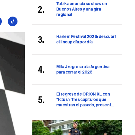
Tobika anuncia su show en
Buenos Aires y una gira
regional
guí
Seguí
a
llboard
Billboard
Harlem Festival 2026: descubrí
en
el lineup día por día
uTube
TikTok
Milo J regresa a la Argentina
para cerrar el 2026
El regreso de ORION XL con
"Ictus": Tres capítulos que
muestran el pasado, presente
y futuro del rap