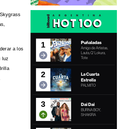
 Skygrass
as,
Puñaladas
1
Amigo de Artistas,
derar a los
Lauta, Q' Lokura,
Tote
 luz
rilla
2
La Cuarta
,
Estrella
PALMITO
3
Dai Dai
BURNA BOY,
SHAKIRA