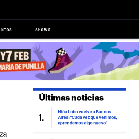
ENTOS
SHOWS
Últimas noticias
Niña Lobo vuelve a Buenos
Aires: "Cada vez que venimos,
aprendemos algo nuevo"
rza