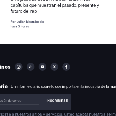
capítulos que muestran el pasado, presente y
futuro del rap
Por
Julián Mastrángelo
hace 3 horas
inos
FOLLOW
FOLLOW
FOLLOW
FOLLOW
FOLLOW
BILLBOARD
BILLBOARD
BILLBOARD
BILLBOARD
BILLBOARD
ON
ON
ON
ON
ON
INSTAGRAM
YOUTUBE
YOUTUBE
X
FACEBOOK
ario
Un informe diario sobre lo que importa en la industria de la mú
ribirse a nuestros sitios y servicios, usted acepta nuestros
Térm