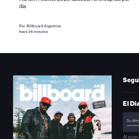
día
Por
Billboard Argentina
hace 36 minutos
Segu
El Di
Al susc