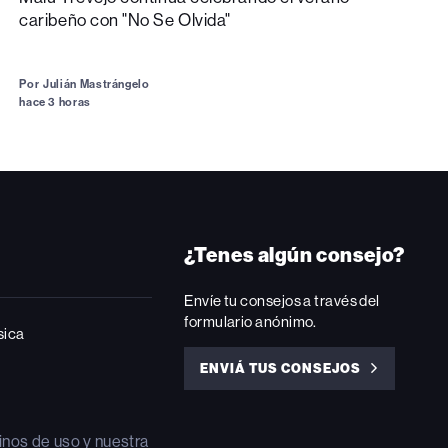
caribeño con "No Se Olvida"
Por
Julián Mastrángelo
hace 3 horas
¿Tenes algún consejo?
Envíe tu consejos a través del
formulario anónimo.
sica
ENVIÁ TUS CONSEJOS
ENVIÁ
TUS
CONSEJOS
inos de uso
y nuestra