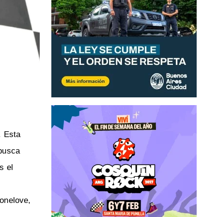
. Esta
 busca
s el
onelove,