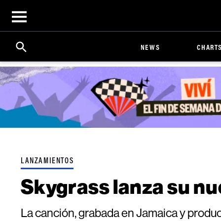
Open
menu
Search
Click
NEWS
CHART
to
Expand
Search
Input
LANZAMIENTOS
Skygrass lanza su nu
La canción, grabada en Jamaica y producid