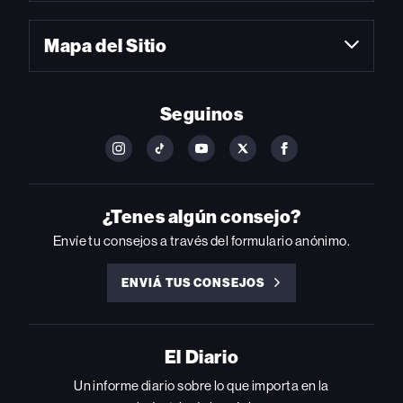
Mapa del Sitio
Seguinos
FOLLOW
FOLLOW
FOLLOW
FOLLOW
FOLLOW
BILLBOARD
BILLBOARD
BILLBOARD
BILLBOARD
BILLBOARD
ON
ON
ON
ON
ON
INSTAGRAM
YOUTUBE
YOUTUBE
X
FACEBOOK
¿Tenes algún consejo?
Envíe tu consejos a través del formulario anónimo.
ENVIÁ TUS CONSEJOS
ENVIÁ
TUS
CONSEJOS
El Diario
Un informe diario sobre lo que importa en la