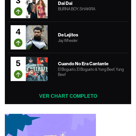
3
Dai Dai
BURNA BOY, SHAKIRA
4
De Lejitos
Jay Wheeler
5
Cuando No Era Cantante
El Bogueto, El Bogueto & Yung Beef, Yung
Beef
VER CHART COMPLETO