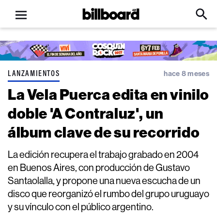
Open
Billboard
Searc
Click
menu
to
Expa
Searc
Input
LANZAMIENTOS
hace 8 meses
La Vela Puerca edita en vinilo
doble 'A Contraluz', un
álbum clave de su recorrido
La edición recupera el trabajo grabado en 2004
en Buenos Aires, con producción de Gustavo
Santaolalla, y propone una nueva escucha de un
disco que reorganizó el rumbo del grupo uruguayo
y su vínculo con el público argentino.