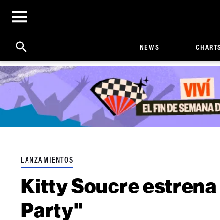
Open
menu
Search
Click
NEWS
CHART
to
Expand
Search
Input
LANZAMIENTOS
Kitty Soucre estrena
Party"