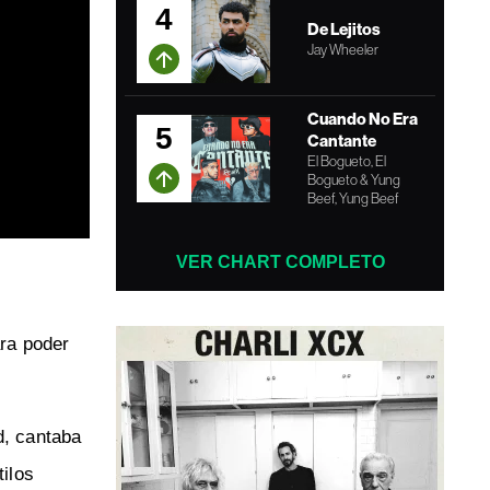
4
De Lejitos
Jay Wheeler
Cuando No Era
5
Cantante
El Bogueto, El
Bogueto & Yung
Beef, Yung Beef
VER CHART COMPLETO
ra poder
d, cantaba
tilos