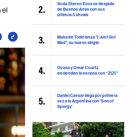
Soda Stereo Ecos se despide
 el
de Buenos Aires con sus
últimos 5 shows
Malcolm Todd lanza "I Just Got
guí
Seguí
Mad", su nuevo single
a
llboard
Billboard
en
uTube
TikTok
Ozuna y Omar Courtz
encienden la escena con “ZIZI”
Daniel Caesar llega por primera
vez a la Argentina con 'Son of
Spergy'