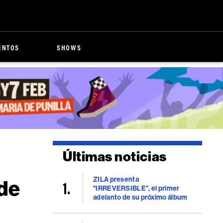
ENTOS
SHOWS
Últimas noticias
ZILA presenta
 de
"IRREVERSIBLE", el primer
adelanto de su próximo álbum