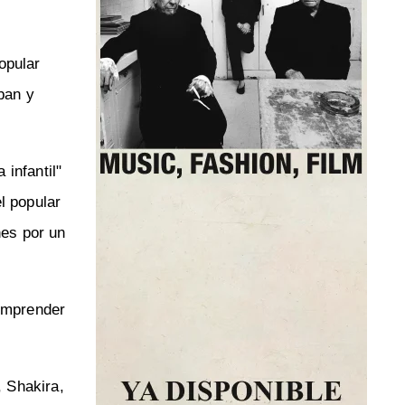
opular
ban y
infantil"
l popular
nes por un
 emprender
, Shakira,