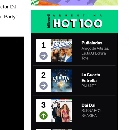
ector DJ
e Party"
Puñaladas
1
Amigo de Artistas,
Lauta, Q' Lokura,
Tote
2
La Cuarta
Estrella
PALMITO
3
Dai Dai
BURNA BOY,
SHAKIRA