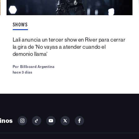
SHOWS
Lali anuncia un tercer show en River para cerrar
la gira de 'No vayas a atender cuando el
demonio llama'
Por
Billboard Argentina
hace 3 días
inos
FOLLOW
FOLLOW
FOLLOW
FOLLOW
FOLLOW
BILLBOARD
BILLBOARD
BILLBOARD
BILLBOARD
BILLBOARD
ON
ON
ON
ON
ON