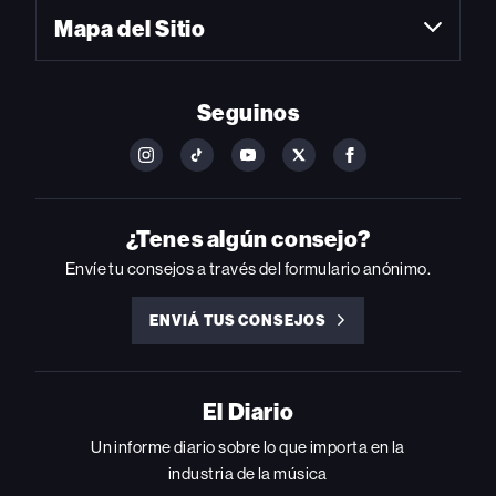
Mapa del Sitio
Seguinos
FOLLOW
FOLLOW
FOLLOW
FOLLOW
FOLLOW
BILLBOARD
BILLBOARD
BILLBOARD
BILLBOARD
BILLBOARD
ON
ON
ON
ON
ON
INSTAGRAM
YOUTUBE
YOUTUBE
X
FACEBOOK
¿Tenes algún consejo?
Envíe tu consejos a través del formulario anónimo.
ENVIÁ TUS CONSEJOS
ENVIÁ
TUS
CONSEJOS
El Diario
Un informe diario sobre lo que importa en la
industria de la música