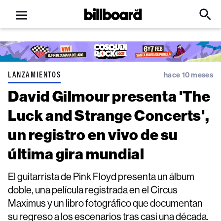
Open
Billboard
Searc
Click
menu
to
Expa
Searc
Input
LANZAMIENTOS
hace 10 meses
David Gilmour presenta 'The
Luck and Strange Concerts',
un registro en vivo de su
última gira mundial
El guitarrista de Pink Floyd presenta un álbum
doble, una película registrada en el Circus
Maximus y un libro fotográfico que documentan
su regreso a los escenarios tras casi una década.