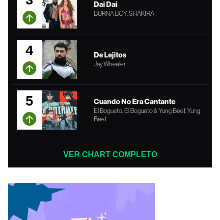
Dai Dai
BURNA BOY, SHAKIRA
4
De Lejitos
Jay Wheeler
5
Cuando No Era Cantante
El Bogueto, El Bogueto & Yung Beef, Yung
Beef
VER CHART COMPLETO