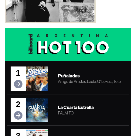
1
Puñaladas
Amigo de Artistas, Lauta, Q' Lokura, Tote
2
La Cuarta Estrella
PALMITO
3