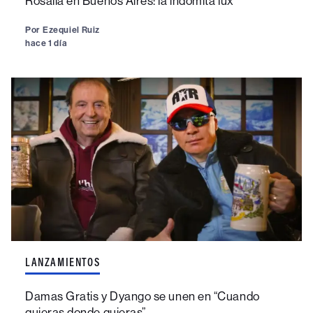
Rosalía en Buenos Aires: la indómita lux
Por
Ezequiel Ruiz
hace 1 día
LANZAMIENTOS
Damas Gratis y Dyango se unen en “Cuando
quieras donde quieras”