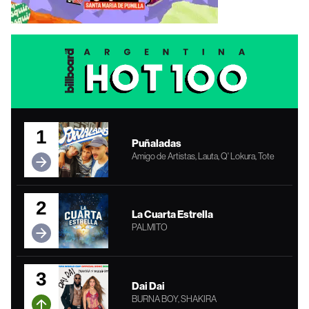
1
Puñaladas
Amigo de Artistas, Lauta, Q' Lokura, Tote
2
La Cuarta Estrella
PALMITO
3
Dai Dai
BURNA BOY, SHAKIRA