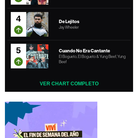
4
De Lejitos
Jay Wheeler
5
Cuando No Era Cantante
El Bogueto, El Bogueto & Yung Beef, Yung
Beef
VER CHART COMPLETO