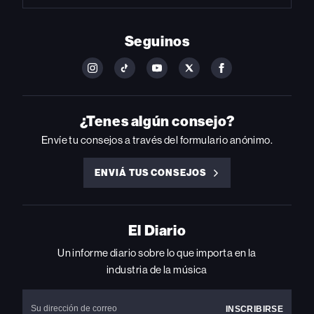
Seguinos
FOLLOW
FOLLOW
FOLLOW
FOLLOW
FOLLOW
BILLBOARD
BILLBOARD
BILLBOARD
BILLBOARD
BILLBOARD
ON
ON
ON
ON
ON
INSTAGRAM
YOUTUBE
YOUTUBE
X
FACEBOOK
¿Tenes algún consejo?
Envíe tu consejos a través del formulario anónimo.
ENVIÁ TUS CONSEJOS
ENVIÁ
TUS
CONSEJOS
El Diario
Un informe diario sobre lo que importa en la
industria de la música