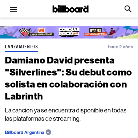
Open
Billboard
Searc
Click
menu
to
Expa
Searc
Input
LANZAMIENTOS
hace 2 años
Damiano David presenta
"Silverlines": Su debut como
solista en colaboración con
Labrinth
La canción ya se encuentra disponible en todas
las plataformas de streaming.
Billboard Argentina