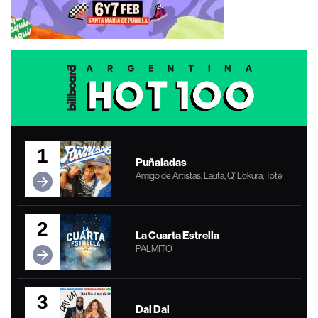
1
Puñaladas
Amigo de Artistas, Lauta, Q' Lokura, Tote
2
La Cuarta Estrella
PALMITO
3
Dai Dai