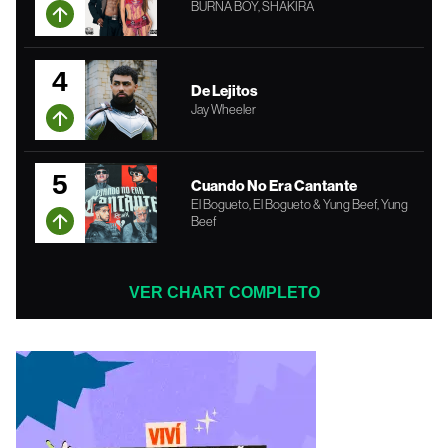
BURNA BOY, SHAKIRA
4
De Lejitos
Jay Wheeler
5
Cuando No Era Cantante
El Bogueto, El Bogueto & Yung Beef, Yung
Beef
VER CHART COMPLETO