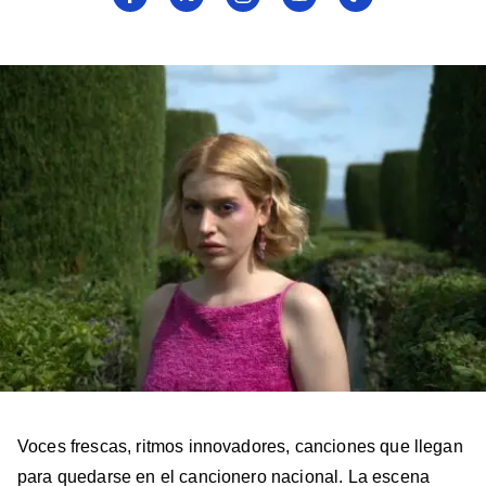
a
a
a
a
a
Billboard
Billboard
Billboard
Billboard
Billboard
en
en
en
en
en
Facebook
X
Instagram
YouTube
TikTok
Voces frescas, ritmos innovadores, canciones que llegan
para quedarse en el cancionero nacional. La escena