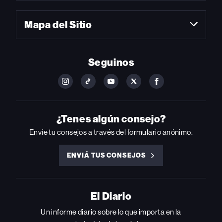
Mapa del Sitio
Seguinos
FOLLOW
FOLLOW
FOLLOW
FOLLOW
FOLLOW
BILLBOARD
BILLBOARD
BILLBOARD
BILLBOARD
BILLBOARD
ON
ON
ON
ON
ON
INSTAGRAM
YOUTUBE
YOUTUBE
X
FACEBOOK
¿Tenes algún consejo?
Envíe tu consejos a través del formulario anónimo.
ENVIÁ TUS CONSEJOS
ENVIÁ
TUS
CONSEJOS
El Diario
Un informe diario sobre lo que importa en la