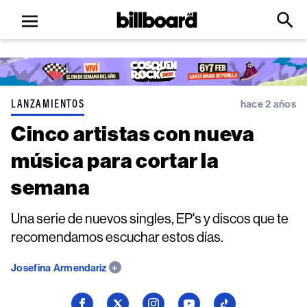
Open
Billboard
Searc
Click
menu
to
Expa
Searc
Input
LANZAMIENTOS
hace 2 años
Cinco artistas con nueva
música para cortar la
semana
Una serie de nuevos singles, EP's y discos que te
recomendamos escuchar estos días.
Josefina Armendariz
Seguí
Seguí
Seguí
Seguí
Seguí