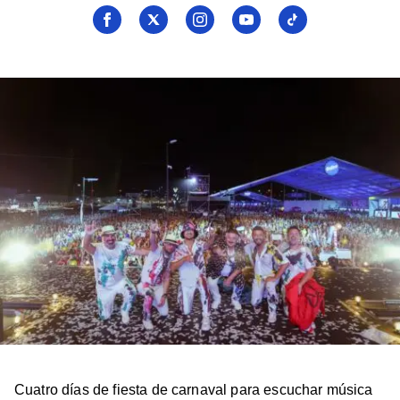
Seguí
Seguí
Seguí
Seguí
Seguí
a
a
a
a
a
Billboard
Billboard
Billboard
Billboard
Billboard
en
en
en
en
en
Facebook
X
Instagram
YouTube
TikTok
Cuatro días de fiesta de carnaval para escuchar música