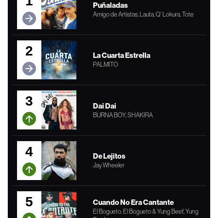
1
Puñaladas
Amigo de Artistas, Lauta, Q' Lokura, Tote
2
La Cuarta Estrella
PALMITO
3
Dai Dai
BURNA BOY, SHAKIRA
4
De Lejitos
Jay Wheeler
5
Cuando No Era Cantante
El Bogueto, El Bogueto & Yung Beef, Yung