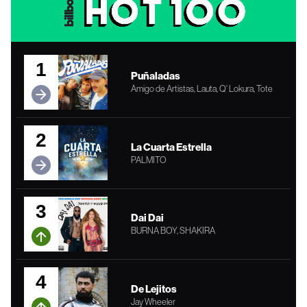
1
Puñaladas
Amigo de Artistas, Lauta, Q' Lokura, Tote
2
La Cuarta Estrella
PALMITO
3
Dai Dai
BURNA BOY, SHAKIRA
4
De Lejitos
Jay Wheeler