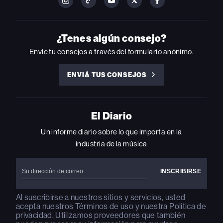
FOLLOW
FOLLOW
FOLLOW
FOLLOW
FOLLOW
BILLBOARD
BILLBOARD
BILLBOARD
BILLBOARD
BILLBOARD
ON
ON
ON
ON
ON
INSTAGRAM
YOUTUBE
YOUTUBE
X
FACEBOOK
¿Tenes algún consejo?
Envíe tu consejos a través del formulario anónimo.
ENVIÁ TUS CONSEJOS
ENVIÁ
TUS
CONSEJOS
El Diario
Un informe diario sobre lo que importa en la
industria de la música
Al suscribirse a nuestros sitios y servicios, usted
acepta nuestros
Términos de uso
y nuestra
Política de
privacidad
. Utilizamos proveedores que también