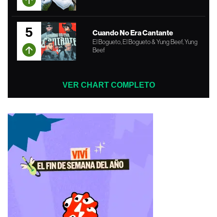
5
Cuando No Era Cantante
El Bogueto, El Bogueto & Yung Beef, Yung
Beef
VER CHART COMPLETO