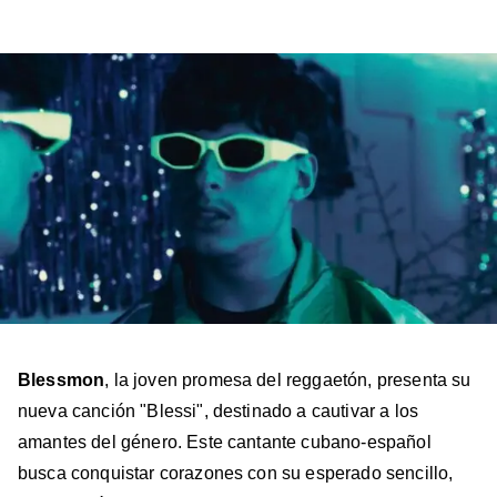
a
a
a
a
a
Billboard
Billboard
Billboard
Billboard
Billboard
en
en
en
en
en
Facebook
X
Instagram
YouTube
TikTok
Blessmon
, la joven promesa del reggaetón, presenta su
nueva canción "Blessi", destinado a cautivar a los
amantes del género. Este cantante cubano-español
busca conquistar corazones con su esperado sencillo,