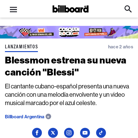
Open
Billboard
Searc
Click
menu
to
Expa
Searc
Input
LANZAMIENTOS
hace 2 años
Blessmon estrena su nueva
canción "Blessi"
El cantante cubano-español presenta una nueva
canción con una melodía envolvente y un video
musical marcado por el azul celeste.
Billboard Argentina
Seguí
Seguí
Seguí
Seguí
Seguí