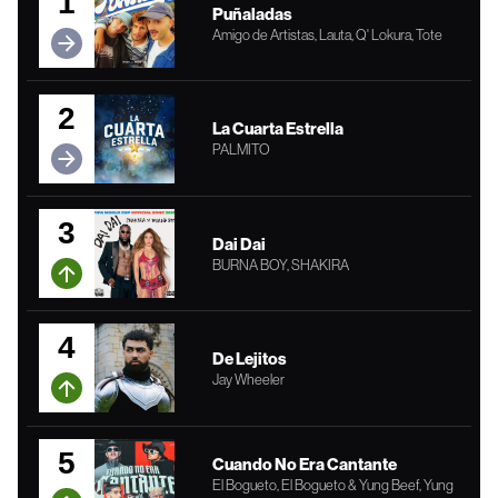
1
Puñaladas
Amigo de Artistas, Lauta, Q' Lokura, Tote
2
La Cuarta Estrella
PALMITO
3
Dai Dai
BURNA BOY, SHAKIRA
4
De Lejitos
Jay Wheeler
5
Cuando No Era Cantante
El Bogueto, El Bogueto & Yung Beef, Yung