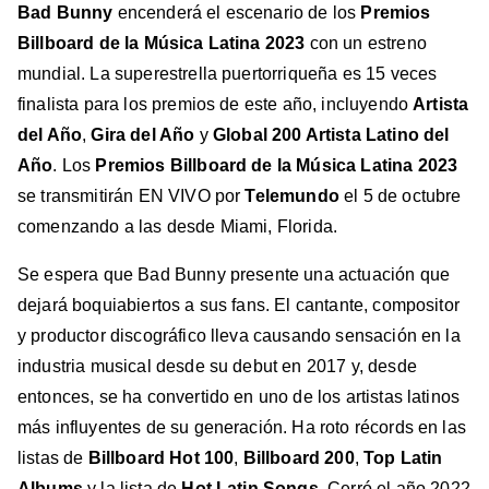
Bad Bunny
encenderá el escenario de los
Premios
Billboard de la Música Latina 2023
con un estreno
mundial. La superestrella puertorriqueña es 15 veces
finalista para los premios de este año, incluyendo
Artista
del Año
,
Gira del Año
y
Global 200 Artista Latino del
Año
. Los
Premios Billboard de la Música Latina 2023
se transmitirán EN VIVO por
Telemundo
el 5 de octubre
comenzando a las desde Miami, Florida.
Se espera que Bad Bunny presente una actuación que
dejará boquiabiertos a sus fans. El cantante, compositor
y productor discográfico lleva causando sensación en la
industria musical desde su debut en 2017 y, desde
entonces, se ha convertido en uno de los artistas latinos
más influyentes de su generación. Ha roto récords en las
listas de
Billboard Hot 100
,
Billboard 200
,
Top Latin
Albums
y la lista de
Hot Latin Songs
. Cerró el año 2022