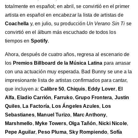
totalmente en español; en abril, se convirtió en el primer
artista en español en encabezar la lista de artistas de
Coachella
y, en julio, su producción
Un Verano Sin Ti
se
convirtió en el álbum más escuchado de todos los
tiempos en
Spotify
.
Ahora, después de cuatro años, regresa al escenario de
los
Premios Billboard de la Música Latina
para arrasar
con una actuación muy esperada. Bad Bunny se une a la
impresionante lista de artistas confirmados para cantar,
que incluyen a:
Calibre 50
,
Chiquis
,
Eddy Lover
,
El
Alfa
,
Eladio Carrión
,
Farruko
,
Grupo Frontera
,
Justin
Quiles
,
La Factoría
,
Los Ángeles Azules
,
Los
Sebastianes
,
Manuel Turizo
,
Marc Anthony
,
Marshmello
,
Myke Towers
,
Olga Tañón
,
Nicki Nicole
,
Pepe Aguilar
,
Peso Pluma
,
Sky Rompiendo
,
Sofía