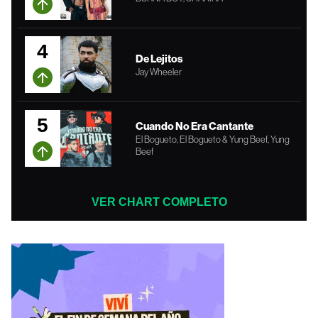
4
De Lejitos
Jay Wheeler
5
Cuando No Era Cantante
El Bogueto, El Bogueto & Yung Beef, Yung
Beef
VER CHART COMPLETO