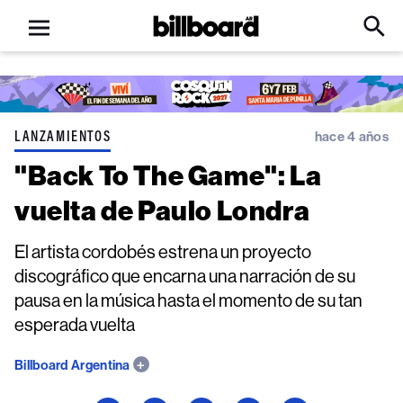
Open
Billboard
Searc
Click
menu
to
Expa
Searc
Input
LANZAMIENTOS
hace 4 años
"Back To The Game": La
vuelta de Paulo Londra
El artista cordobés estrena un proyecto
discográfico que encarna una narración de su
pausa en la música hasta el momento de su tan
esperada vuelta
Billboard Argentina