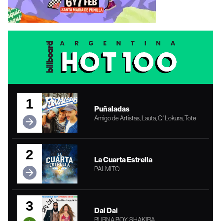
1
Puñaladas
Amigo de Artistas, Lauta, Q' Lokura, Tote
2
La Cuarta Estrella
PALMITO
3
Dai Dai
BURNA BOY, SHAKIRA