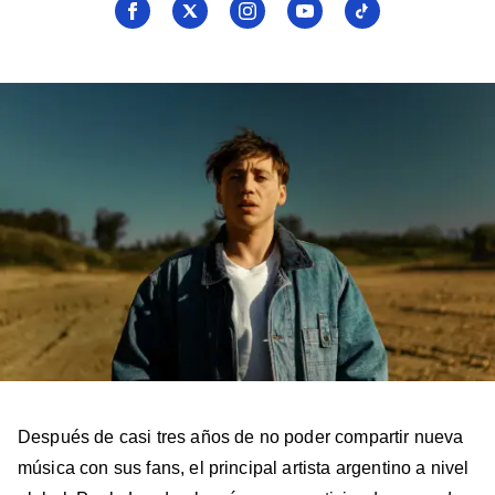
Seguí
Seguí
Seguí
Seguí
Seguí
a
a
a
a
a
Billboard
Billboard
Billboard
Billboard
Billboard
en
en
en
en
en
Facebook
X
Instagram
YouTube
TikTok
Después de casi tres años de no poder compartir nueva
música con sus fans, el principal artista argentino a nivel