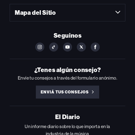
Mapa del Sitio
Seguinos
FOLLOW
FOLLOW
FOLLOW
FOLLOW
FOLLOW
BILLBOARD
BILLBOARD
BILLBOARD
BILLBOARD
BILLBOARD
ON
ON
ON
ON
ON
INSTAGRAM
YOUTUBE
YOUTUBE
X
FACEBOOK
¿Tenes algún consejo?
Envíe tu consejos a través del formulario anónimo.
ENVIÁ TUS CONSEJOS
ENVIÁ
TUS
CONSEJOS
El Diario
Un informe diario sobre lo que importa en la
industria de la música