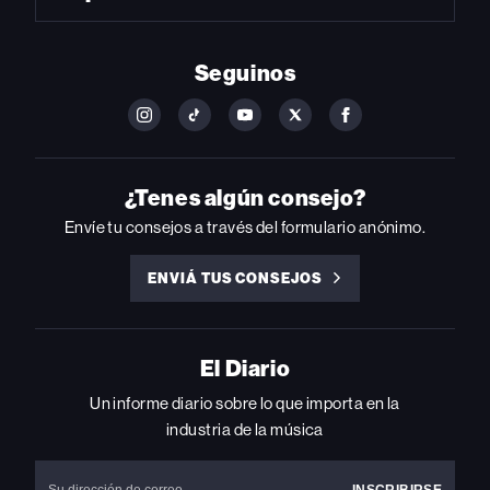
Seguinos
FOLLOW
FOLLOW
FOLLOW
FOLLOW
FOLLOW
BILLBOARD
BILLBOARD
BILLBOARD
BILLBOARD
BILLBOARD
ON
ON
ON
ON
ON
INSTAGRAM
YOUTUBE
YOUTUBE
X
FACEBOOK
¿Tenes algún consejo?
Envíe tu consejos a través del formulario anónimo.
ENVIÁ TUS CONSEJOS
ENVIÁ
TUS
CONSEJOS
El Diario
Un informe diario sobre lo que importa en la
industria de la música