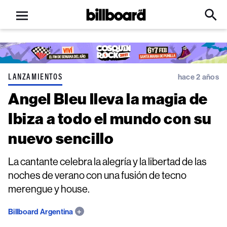
Open
Billboard
Searc
Click
menu
to
Expa
Searc
Input
LANZAMIENTOS
hace 2 años
Angel Bleu lleva la magia de
Ibiza a todo el mundo con su
nuevo sencillo
La cantante celebra la alegría y la libertad de las
noches de verano con una fusión de tecno
merengue y house.
Billboard Argentina