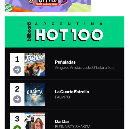
1
Puñaladas
Amigo de Artistas, Lauta, Q' Lokura, Tote
2
La Cuarta Estrella
PALMITO
3
Dai Dai
BURNA BOY, SHAKIRA