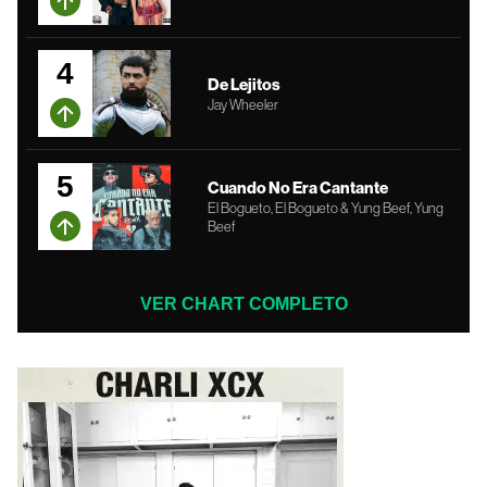
4
De Lejitos
Jay Wheeler
5
Cuando No Era Cantante
El Bogueto, El Bogueto & Yung Beef, Yung
Beef
VER CHART COMPLETO