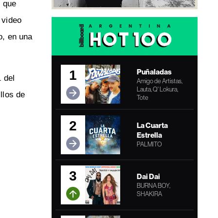
, que
 video
o, en una
Puñaladas
1
 del
Amigo de Artistas,
Lauta, Q' Lokura,
llos de
Tote
2
La Cuarta
Estrella
PALMITO
3
Dai Dai
BURNA BOY,
SHAKIRA