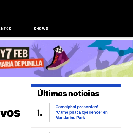
ENTOS
SHOWS
Últimas noticias
Camelphat presentará
evos
"Camelphat Experience" en
Mandarine Park