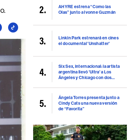
AHYRE estrena “Como las
o.
Olas” junto a Ivonne Guzmán
guí
Seguí
a
Linkin Park estrenará en cines
llboard
Billboard
el documental 'Unshatter'
en
uTube
TikTok
Six Sex, internacional: la artista
argentina llevó 'Ultra' a Los
Ángeles y Chicago con dos
shows consagratorios
Ángela Torres presenta junto a
Cindy Cats una nueva versión
de “Favorita”