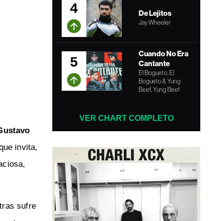
4
De Lejitos
Jay Wheeler
Cuando No Era
5
Cantante
El Bogueto, El
Bogueto & Yung
Beef, Yung Beef
VER CHART COMPLETO
Gustavo
ue invita,
aciosa,
tras sufre