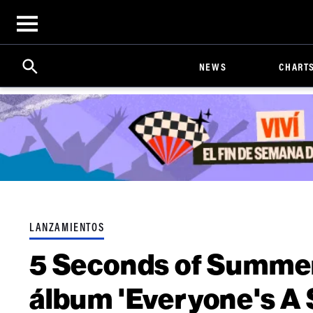
Open
menu
Search
Click
NEWS
CHART
to
Expand
Search
Input
LANZAMIENTOS
5 Seconds of Summer
álbum 'Everyone's A S