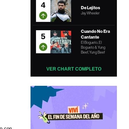
4
De Lejitos
Jay Wheeler
Cuando No Era
5
Cantante
El Bogueto, El
Bogueto & Yung
Beef, Yung Beef
VER CHART COMPLETO
do con