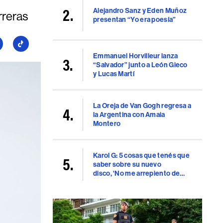
Alejandro Sanz y Eden Muñoz
rreras
presentan “Yo era poesía”
guí
Seguí
a
Emmanuel Horvilleur lanza
“Salvador” junto a León Gieco
llboard
Billboard
y Lucas Martí
en
uTube
TikTok
La Oreja de Van Gogh regresa a
la Argentina con Amaia
Montero
Karol G: 5 cosas que tenés que
saber sobre su nuevo
disco, 'No me arrepiento de
sentir tanto'