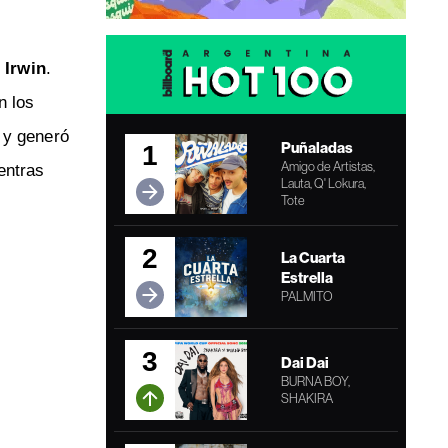
 Irwin
.
n los
 y generó
Puñaladas
1
Amigo de Artistas,
entras
Lauta, Q' Lokura,
Tote
2
La Cuarta
Estrella
PALMITO
3
Dai Dai
BURNA BOY,
SHAKIRA