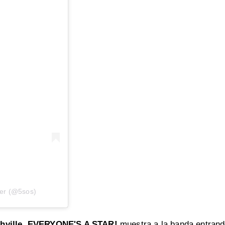
mer (@5sos)
hville
,
EVERYONE'S A STAR!
muestra a la banda entran