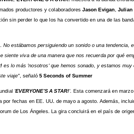
amados productores y colaboradores
Jason Evigan
,
Julian
ción sin perder lo que los ha convertido en una de las ban
o. No estábamos persiguiendo un sonido o una tendencia,
se siente viva de una manera que nos recuerda por qué e
!
es lo más 'nosotros' que hemos sonado, y estamos muy 
te viaje"
, señaló
5 Seconds of Summer
undial
'
EVERYONE'S A STAR!
'
. Esta comenzará en marzo
a por fechas en EE. UU
.
de mayo a agosto. Además, inclui
rum de Los Ángeles. La gira concluirá en el país de orige