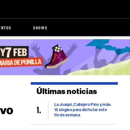
ENTOS
SHOWS
Últimas noticias
La Joaqui, Callejero Fino y más:
evo
15 singles para disfrutar este
fin de semana