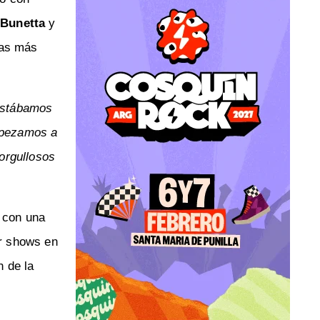
 Bunetta
y
das más
 estábamos
mpezamos a
orgullosos
 con una
r shows en
n de la