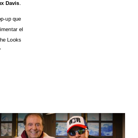
x Davis
.
op-up que
imentar el
She Looks
"