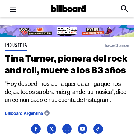
Open
Billboard
Searc
Click
menu
to
Expa
Searc
Input
INDUSTRIA
hace 3 años
Tina Turner, pionera del rock
and roll, muere a los 83 años
"Hoy despedimos a una querida amiga que nos
deja a todos su obra más grande: su música", dice
un comunicado en su cuenta de Instagram.
Billboard Argentina
Seguí
Seguí
Seguí
Seguí
Seguí