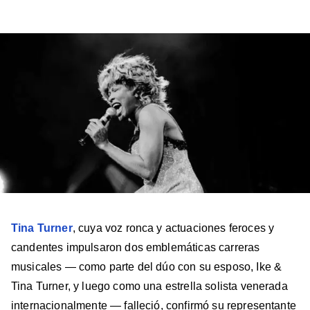
a
a
a
a
a
Billboard
Billboard
Billboard
Billboard
Billboard
en
en
en
en
en
Facebook
X
Instagram
YouTube
TikTok
Tina Turner
, cuya voz ronca y actuaciones feroces y
candentes impulsaron dos emblemáticas carreras
musicales — como parte del dúo con su esposo, Ike &
Tina Turner, y luego como una estrella solista venerada
internacionalmente — falleció, confirmó su representante