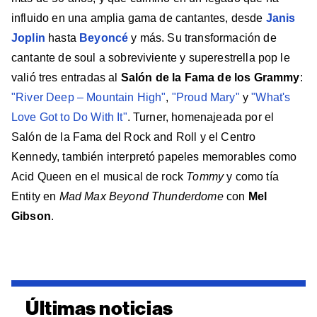
influido en una amplia gama de cantantes, desde
Janis
Joplin
hasta
Beyoncé
y más. Su transformación de
cantante de soul a sobreviviente y superestrella pop le
valió tres entradas al
Salón de la Fama de los Grammy
:
"River Deep – Mountain High"
,
"Proud Mary"
y
"What's
Love Got to Do With It"
. Turner, homenajeada por el
Salón de la Fama del Rock and Roll y el Centro
Kennedy, también interpretó papeles memorables como
Acid Queen en el musical de rock
Tommy
y como tía
Entity en
Mad Max Beyond Thunderdome
con
Mel
Gibson
.
Últimas noticias