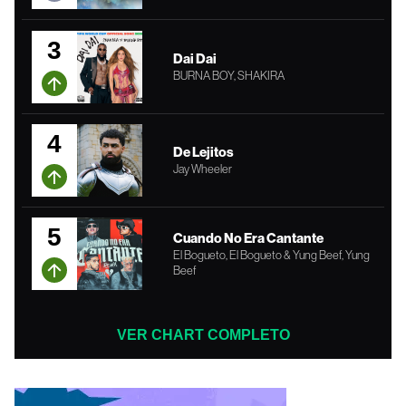
3
Dai Dai
BURNA BOY, SHAKIRA
4
De Lejitos
Jay Wheeler
5
Cuando No Era Cantante
El Bogueto, El Bogueto & Yung Beef, Yung
Beef
VER CHART COMPLETO