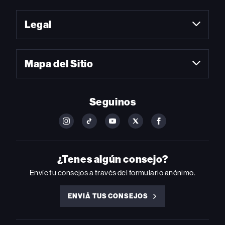
Legal
Mapa del Sitio
Seguinos
FOLLOW
FOLLOW
FOLLOW
FOLLOW
FOLLOW
BILLBOARD
BILLBOARD
BILLBOARD
BILLBOARD
BILLBOARD
ON
ON
ON
ON
ON
INSTAGRAM
YOUTUBE
YOUTUBE
X
FACEBOOK
¿Tenes algún consejo?
Envíe tu consejos a través del formulario anónimo.
ENVIÁ TUS CONSEJOS
ENVIÁ
TUS
CONSEJOS