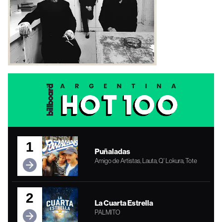
1
Puñaladas
Amigo de Artistas, Lauta, Q' Lokura, Tote
2
La Cuarta Estrella
PALMITO