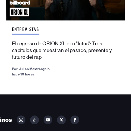
ENTREVISTAS
El regreso de ORION XL con "Ictus": Tres
capítulos que muestran el pasado, presente y
futuro del rap
Por
Julián Mastrángelo
hace 10 horas
inos
FOLLOW
FOLLOW
FOLLOW
FOLLOW
FOLLOW
BILLBOARD
BILLBOARD
BILLBOARD
BILLBOARD
BILLBOARD