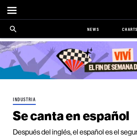
Open
menu
Search
Click
NEWS
CHART
to
Expand
Search
Input
INDUSTRIA
Se canta en español
Después del inglés, el español es el se