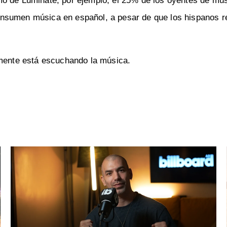
mo de Luminate, por ejemplo, el 25% de los oyentes de mú
onsumen música en español, a pesar de que los hispanos r
amente está escuchando la música.