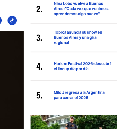
Niña Lobo vuelve a Buenos
Aires: "Cada vez que venimos,
aprendemos algo nuevo"
guí
Seguí
a
Tobika anuncia su show en
llboard
Billboard
Buenos Aires y una gira
en
regional
uTube
TikTok
Harlem Festival 2026: descubrí
el lineup día por día
Milo J regresa a la Argentina
para cerrar el 2026