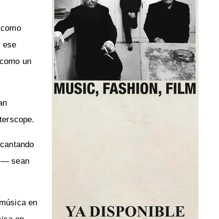
s como
n ese
o como un
an
terscope.
s cantando
— sean
 música en