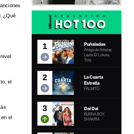
canciones
a: ¿Qué
Puñaladas
1
Amigo de Artistas,
Lauta, Q' Lokura,
nivel
Tote
2
La Cuarta
to, el
Estrella
PALMITO
3
más
Dai Dai
BURNA BOY,
 en el
SHAKIRA