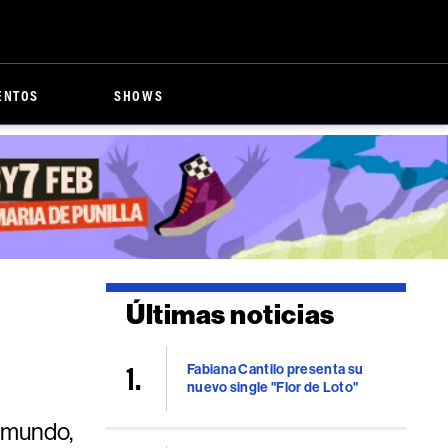
ENTOS
SHOWS
Últimas noticias
Fabiana Cantilo presenta su
nuevo single "Flor de Loto"
l mundo,