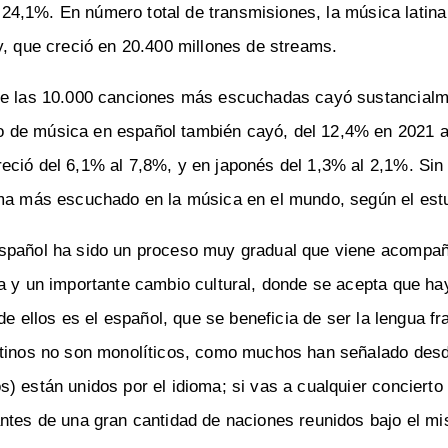
24,1%. En número total de transmisiones, la música latina
y, que creció en 20.400 millones de streams.
tre las 10.000 canciones más escuchadas cayó sustancial
o de música en español también cayó, del 12,4% en 2021 
eció del 6,1% al 7,8%, y en japonés del 1,3% al 2,1%. Si
oma más escuchado en la música en el mundo, según el est
español ha sido un proceso muy gradual que viene acompa
na y un importante cambio cultural, donde se acepta que h
de ellos es el español, que se beneficia de ser la lengua f
latinos no son monolíticos, como muchos han señalado des
) están unidos por el idioma; si vas a cualquier conciert
antes de una gran cantidad de naciones reunidos bajo el m