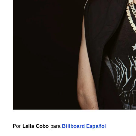
Por
Leila Cobo
para
Billboard Español