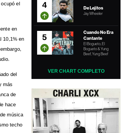
4
 ocupó el
De Lejitos
Jay Wheeler
mente en
Cuando No Era
5
Cantante
al 10,1% en
El Bogueto, El
n embargo,
Bogueto & Yung
Beef, Yung Beef
udio.
VER CHART COMPLETO
ñado del
ay más
ranca de
de hace
o de música
ismo techo