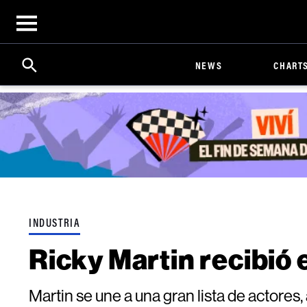
Open
menu
Search
Click
NEWS
CHART
to
Expand
Search
Input
INDUSTRIA
Ricky Martin recibió 
Martin se une a una gran lista de actores,