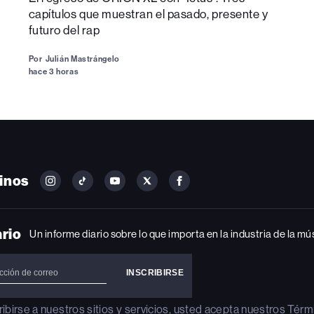
capítulos que muestran el pasado, presente y
futuro del rap
Por
Julián Mastrángelo
hace 3 horas
inos
FOLLOW
FOLLOW
FOLLOW
FOLLOW
FOLLOW
BILLBOARD
BILLBOARD
BILLBOARD
BILLBOARD
BILLBOARD
ON
ON
ON
ON
ON
INSTAGRAM
YOUTUBE
YOUTUBE
X
FACEBOOK
ario
Un informe diario sobre lo que importa en la industria de la mú
ribirse a nuestros sitios y servicios, usted acepta nuestros
Térm