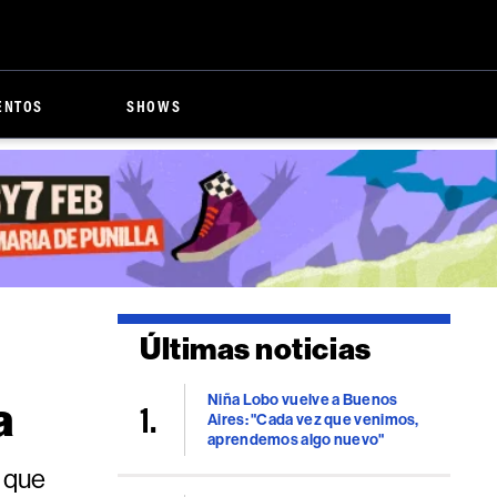
ENTOS
SHOWS
Últimas noticias
Niña Lobo vuelve a Buenos
a
Aires: "Cada vez que venimos,
aprendemos algo nuevo"
s que