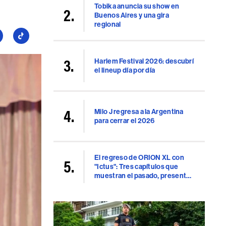
Tobika anuncia su show en
Buenos Aires y una gira
regional
guí
Seguí
a
llboard
Billboard
Harlem Festival 2026: descubrí
en
el lineup día por día
uTube
TikTok
Milo J regresa a la Argentina
para cerrar el 2026
El regreso de ORION XL con
"Ictus": Tres capítulos que
muestran el pasado, presente
y futuro del rap