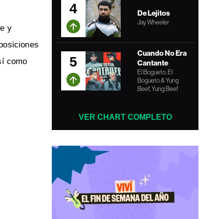
4
De Lejitos
Jay Wheeler
e y
posiciones
Cuando No Era
5
así como
Cantante
El Bogueto, El
Bogueto & Yung
Beef, Yung Beef
VER CHART COMPLETO