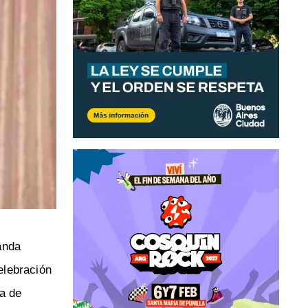
anda
elebración
ta de