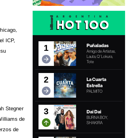
Chicago,
el ICP,
Puñaladas
1
 su
Amigo de Artistas,
Lauta, Q' Lokura,
Tote
2
La Cuarta
Estrella
PALMITO
ah Stegner
3
Dai Dai
BURNA BOY,
Williams de
SHAKIRA
erzos de