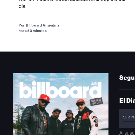
día
Por
Billboard Argentina
hace 50 minutos
Segu
El Di
Al susc