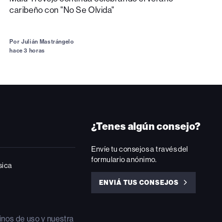
caribeño con "No Se Olvida"
Por
Julián Mastrángelo
hace 3 horas
¿Tenes algún consejo?
Envíe tu consejos a través del
formulario anónimo.
sica
ENVIÁ TUS CONSEJOS
ENVIÁ
TUS
CONSEJOS
inos de uso
y nuestra