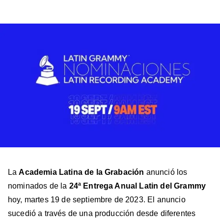
a
a
a
a
a
Billboard
Billboard
Billboard
Billboard
Billboard
en
en
en
en
en
Facebook
X
Instagram
YouTube
TikTok
La
Academia Latina de la Grabación
anunció los
nominados de la
24ª Entrega Anual Latin del Grammy
hoy, martes 19 de septiembre de 2023. El anuncio
sucedió a través de una producción desde diferentes