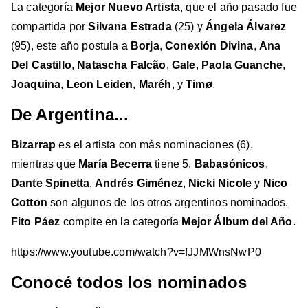
La categoría
Mejor Nuevo Artista
, que el año pasado fue
compartida por
Silvana Estrada
(25) y
Ángela Álvarez
(95), este año postula a
Borja
,
Conexión Divina
,
Ana
Del Castillo
,
Natascha Falcão
,
Gale
,
Paola Guanche
,
Joaquina
,
Leon Leiden
,
Maréh
, y
Timø
.
De Argentina...
Bizarrap
es el artista con más nominaciones (6),
mientras que
María Becerra
tiene 5.
Babasónicos
,
Dante Spinetta
,
Andrés Giménez
,
Nicki Nicole
y
Nico
Cotton
son algunos de los otros argentinos nominados.
Fito Páez
compite en la categoría
Mejor Álbum del Año
.
https://www.youtube.com/watch?v=fJJMWnsNwP0
Conocé todos los nominados