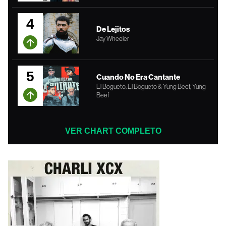
4
De Lejitos
Jay Wheeler
5
Cuando No Era Cantante
El Bogueto, El Bogueto & Yung Beef, Yung
Beef
VER CHART COMPLETO