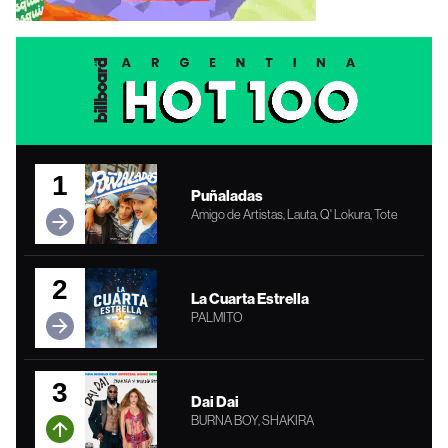
1
Puñaladas
Amigo de Artistas, Lauta, Q' Lokura, Tote
2
La Cuarta Estrella
PALMITO
3
Dai Dai
BURNA BOY, SHAKIRA