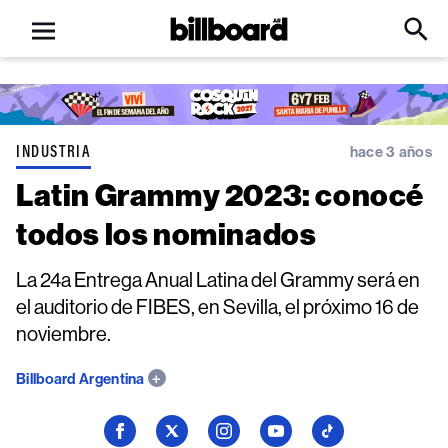
Open
Billboard
Searc
Click
menu
to
Expa
Searc
Input
INDUSTRIA
hace 3 años
Latin Grammy 2023: conocé
todos los nominados
La 24a Entrega Anual Latina del Grammy será en
el auditorio de FIBES, en Sevilla, el próximo 16 de
noviembre.
Billboard Argentina
Seguí
Seguí
Seguí
Seguí
Seguí