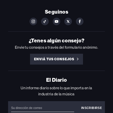
Seguinos
FOLLOW
FOLLOW
FOLLOW
FOLLOW
FOLLOW
BILLBOARD
BILLBOARD
BILLBOARD
BILLBOARD
BILLBOARD
ON
ON
ON
ON
ON
INSTAGRAM
YOUTUBE
YOUTUBE
X
FACEBOOK
¿Tenes algún consejo?
Envíe tu consejos a través del formulario anónimo.
ENVIÁ TUS CONSEJOS
ENVIÁ
TUS
CONSEJOS
El Diario
Un informe diario sobre lo que importa en la
industria de la música