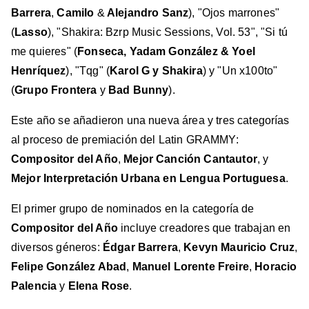
Barrera
,
Camilo
&
Alejandro Sanz
), "Ojos marrones"
(
Lasso
), "Shakira: Bzrp Music Sessions, Vol. 53", "Si tú
me quieres" (
Fonseca, Yadam González & Yoel
Henríquez
), "Tqg" (
Karol G y Shakira
) y "Un x100to"
(
Grupo Frontera
y
Bad Bunny
).
Este año se añadieron una nueva área y tres categorías
al proceso de premiación del Latin GRAMMY:
Compositor del Año
,
Mejor Canción Cantautor
, y
Mejor Interpretación Urbana en Lengua Portuguesa
.
El primer grupo de nominados en la categoría de
Compositor del Año
incluye creadores que trabajan en
diversos géneros:
Édgar Barrera
,
Kevyn Mauricio Cruz
,
Felipe González Abad
,
Manuel Lorente Freire
,
Horacio
Palencia
y
Elena Rose
.