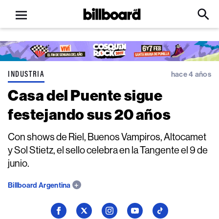
Open
Billboard
Searc
Click
menu
to
Expa
Searc
Input
INDUSTRIA
hace 4 años
Casa del Puente sigue
festejando sus 20 años
Con shows de Riel, Buenos Vampiros, Altocamet
y Sol Stietz, el sello celebra en la Tangente el 9 de
junio.
Billboard Argentina
Seguí
Seguí
Seguí
Seguí
Seguí