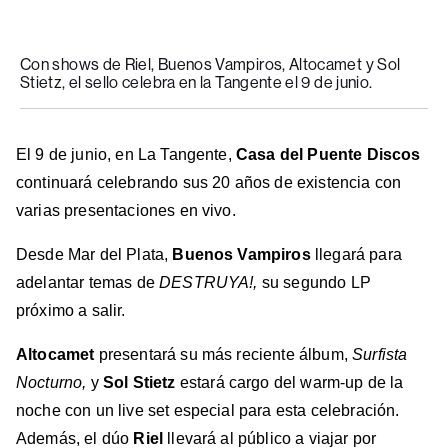
a
a
a
a
a
Billboard
Billboard
Billboard
Billboard
Billboard
en
en
en
en
en
Con shows de Riel, Buenos Vampiros, Altocamet y Sol
Facebook
X
Instagram
YouTube
TikTok
Stietz, el sello celebra en la Tangente el 9 de junio.
El 9 de junio, en La Tangente,
Casa del Puente Discos
continuará celebrando sus 20 años de existencia con
varias presentaciones en vivo.
Desde Mar del Plata,
Buenos Vampiros
llegará para
adelantar temas de
DESTRUYA!,
su segundo LP
próximo a salir.
Altocamet
presentará su más reciente álbum,
Surfista
Nocturno,
y
Sol Stietz
estará cargo del warm-up de la
noche con un live set especial para esta celebración.
Además, el dúo
Riel
llevará al público a viajar por