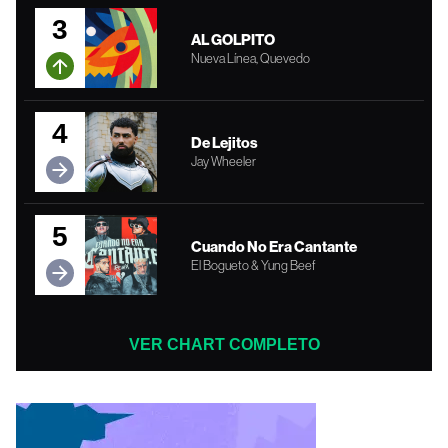
3
AL GOLPITO
Nueva Línea, Quevedo
4
De Lejitos
Jay Wheeler
5
Cuando No Era Cantante
El Bogueto & Yung Beef
VER CHART COMPLETO