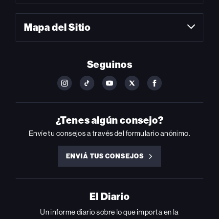
Mapa del Sitio
Seguinos
FOLLOW
FOLLOW
FOLLOW
FOLLOW
FOLLOW
BILLBOARD
BILLBOARD
BILLBOARD
BILLBOARD
BILLBOARD
ON
ON
ON
ON
ON
INSTAGRAM
YOUTUBE
YOUTUBE
X
FACEBOOK
¿Tenes algún consejo?
Envíe tu consejos a través del formulario anónimo.
ENVIÁ TUS CONSEJOS
ENVIÁ
TUS
CONSEJOS
El Diario
Un informe diario sobre lo que importa en la