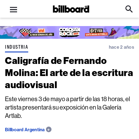
Open
Billboard
Searc
Click
menu
to
Expa
Searc
Input
INDUSTRIA
hace 2 años
Caligrafía de Fernando
Molina: El arte de la escritura
audiovisual
Este viernes 3 de mayo a partir de las 18 horas, el
artista presentará su exposición en la Galería
Artlab.
Billboard Argentina