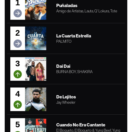
1
Puñaladas
Amigo de Artistas, Lauta, Q' Lokura, Tote
2
La Cuarta Estrella
PALMITO
3
Dai Dai
BURNA BOY, SHAKIRA
4
De Lejitos
Jay Wheeler
5
Cuando No Era Cantante
El Bogueto, El Bogueto & Yung Beef, Yung