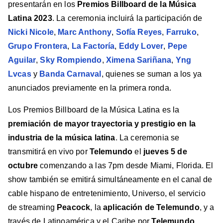
presentarán en los
Premios Billboard de la Música
Latina 2023
. La ceremonia incluirá la participación de
Nicki Nicole
,
Marc Anthony
,
Sofía Reyes
,
Farruko
,
Grupo Frontera
,
La Factoría
,
Eddy Lover
,
Pepe
Aguilar
,
Sky Rompiendo
,
Ximena Sariñana
,
Yng
Lvcas
y
Banda Carnaval
, quienes se suman a los ya
anunciados previamente en la primera ronda.
Los Premios Billboard de la Música Latina es la
premiación de mayor trayectoria y prestigio en la
industria de la música latina
. La ceremonia se
transmitirá en vivo por
Telemundo
el
jueves 5 de
octubre
comenzando a las 7pm desde Miami, Florida. El
show también se emitirá simultáneamente en el canal de
cable hispano de entretenimiento, Universo, el servicio
de streaming
Peacock
, la
aplicación de Telemundo
, y a
través de Latinoamérica y el Caribe por
Telemundo