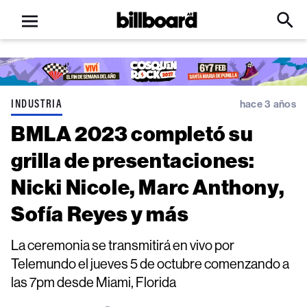
Open
Billboard
Searc
Click
menu
to
Expa
Searc
Input
INDUSTRIA
hace 3 años
BMLA 2023 completó su
grilla de presentaciones:
Nicki Nicole, Marc Anthony,
Sofía Reyes y más
La ceremonia se transmitirá en vivo por
Telemundo el jueves 5 de octubre comenzando a
las 7pm desde Miami, Florida