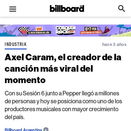
Open
Billboard
Searc
Click
menu
to
Expa
Searc
Input
INDUSTRIA
hace 3 años
Axel Caram, el creador de la
canción más viral del
momento
Con su Sesión 6 junto a Pepper llegó a millones
de personas y hoy se posiciona como uno de los
productores musicales con mayor crecimiento
del país.
Billboard Argentina