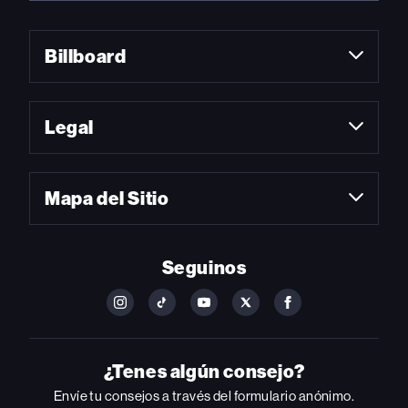
Billboard
Legal
Mapa del Sitio
Seguinos
FOLLOW
FOLLOW
FOLLOW
FOLLOW
FOLLOW
BILLBOARD
BILLBOARD
BILLBOARD
BILLBOARD
BILLBOARD
ON
ON
ON
ON
ON
INSTAGRAM
YOUTUBE
YOUTUBE
X
FACEBOOK
¿Tenes algún consejo?
Envíe tu consejos a través del formulario anónimo.