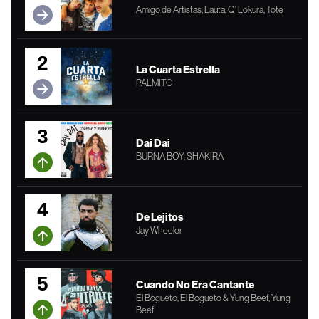
Amigo de Artistas, Lauta, Q' Lokura, Tote
2
La Cuarta Estrella
PALMITO
3
Dai Dai
BURNA BOY, SHAKIRA
4
De Lejitos
Jay Wheeler
5
Cuando No Era Cantante
El Bogueto, El Bogueto & Yung Beef, Yung
Beef