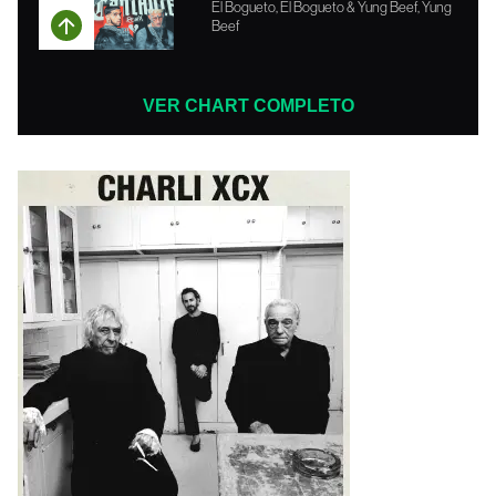
El Bogueto, El Bogueto & Yung Beef, Yung
Beef
VER CHART COMPLETO