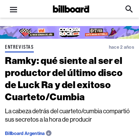
Open
Billboard
Searc
Click
menu
to
Expa
Searc
Input
ENTREVISTAS
hace 2 años
Ramky: qué siente al ser el
productor del último disco
de Luck Ra y del exitoso
Cuarteto/Cumbia
La cabeza detrás del cuarteto/cumbia compartió
sus secretos a la hora de producir
Billboard Argentina