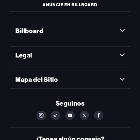
ANUNCIE EN BILLBOARD
Billboard
Legal
Mapa del Sitio
Seguinos
FOLLOW
FOLLOW
FOLLOW
FOLLOW
FOLLOW
BILLBOARD
BILLBOARD
BILLBOARD
BILLBOARD
BILLBOARD
ON
ON
ON
ON
ON
INSTAGRAM
YOUTUBE
YOUTUBE
X
FACEBOOK
¿Tenes algún consejo?