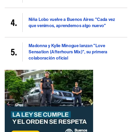
Niña Lobo vuelve a Buenos Aires: "Cada vez
que venimos, aprendemos algo nuevo"
Madonna y Kylie Minogue lanzan "Love
Sensation (Afterhours Mix)", su primera
colaboración oficial