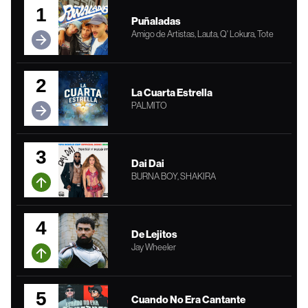
1
Puñaladas
Amigo de Artistas, Lauta, Q' Lokura, Tote
2
La Cuarta Estrella
PALMITO
3
Dai Dai
BURNA BOY, SHAKIRA
4
De Lejitos
Jay Wheeler
5
Cuando No Era Cantante