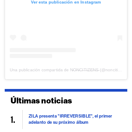
Ver esta publicación en Instagram
Una publicación compartida de N̶O̶N̶C̶I̶T̶I̶Z̶E̶N̶S̶ (@noncitizensmusic)
Últimas noticias
ZILA presenta "IRREVERSIBLE", el primer
adelanto de su próximo álbum