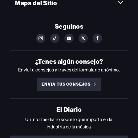
Mapa del Sitio
Seguinos
FOLLOW
FOLLOW
FOLLOW
FOLLOW
FOLLOW
BILLBOARD
BILLBOARD
BILLBOARD
BILLBOARD
BILLBOARD
ON
ON
ON
ON
ON
INSTAGRAM
YOUTUBE
YOUTUBE
X
FACEBOOK
¿Tenes algún consejo?
Envíe tu consejos a través del formulario anónimo.
ENVIÁ TUS CONSEJOS
ENVIÁ
TUS
CONSEJOS
El Diario
Un informe diario sobre lo que importa en la
industria de la música