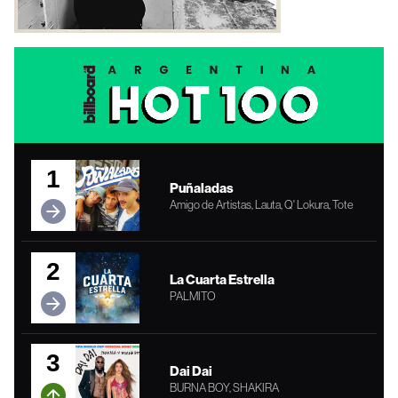
1
Puñaladas
Amigo de Artistas, Lauta, Q' Lokura, Tote
2
La Cuarta Estrella
PALMITO
3
Dai Dai
BURNA BOY, SHAKIRA