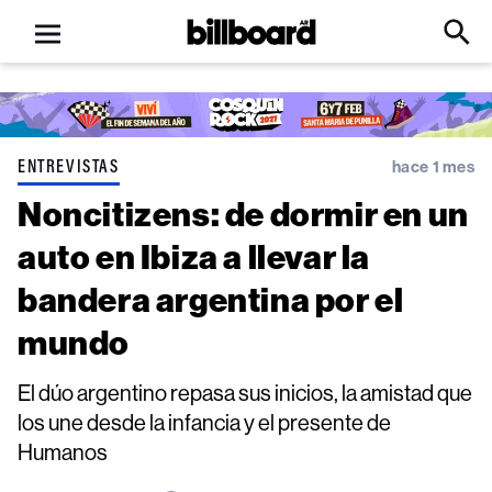
Open
Billboard
Searc
Click
menu
to
Expa
Searc
Input
ENTREVISTAS
hace 1 mes
Noncitizens: de dormir en un
auto en Ibiza a llevar la
bandera argentina por el
mundo
El dúo argentino repasa sus inicios, la amistad que
los une desde la infancia y el presente de
Humanos