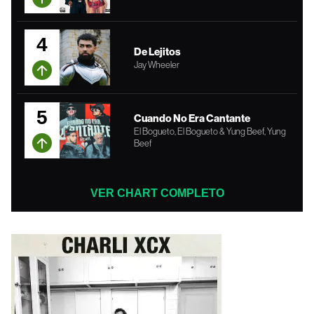
4
De Lejitos
Jay Wheeler
5
Cuando No Era Cantante
El Bogueto, El Bogueto & Yung Beef, Yung
Beef
VER CHART COMPLETO