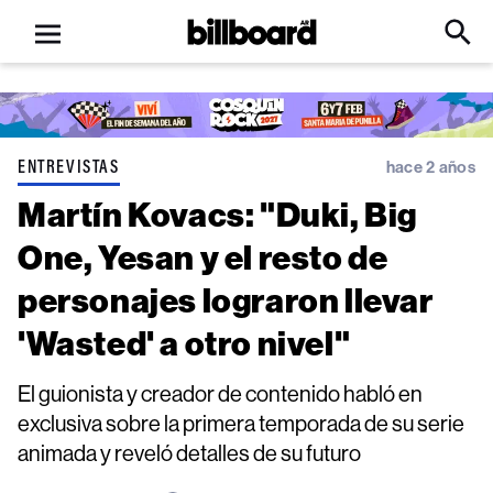
Open
Billboard
Searc
Click
menu
to
Expa
Searc
Input
ENTREVISTAS
hace 2 años
Martín Kovacs: "Duki, Big
One, Yesan y el resto de
personajes lograron llevar
'Wasted' a otro nivel"
El guionista y creador de contenido habló en
exclusiva sobre la primera temporada de su serie
animada y reveló detalles de su futuro