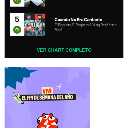
5
Cuando No Era Cantante
El Bogueto, El Bogueto & Yung Beef, Yung
Beef
VER CHART COMPLETO