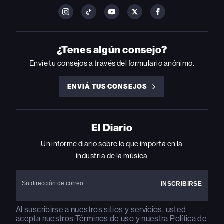
FOLLOW
FOLLOW
FOLLOW
FOLLOW
FOLLOW
BILLBOARD
BILLBOARD
BILLBOARD
BILLBOARD
BILLBOARD
ON
ON
ON
ON
ON
INSTAGRAM
YOUTUBE
YOUTUBE
X
FACEBOOK
¿Tenes algún consejo?
Envíe tu consejos a través del formulario anónimo.
ENVIÁ TUS CONSEJOS
ENVIÁ
TUS
CONSEJOS
El Diario
Un informe diario sobre lo que importa en la
industria de la música
Al suscribirse a nuestros sitios y servicios, usted
acepta nuestros
Términos de uso
y nuestra
Política de