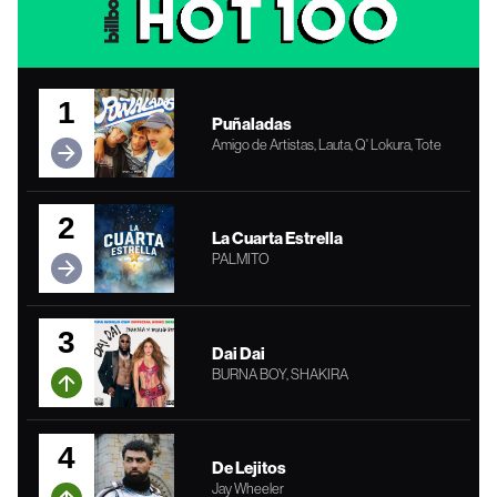
1
Puñaladas
Amigo de Artistas, Lauta, Q' Lokura, Tote
2
La Cuarta Estrella
PALMITO
3
Dai Dai
BURNA BOY, SHAKIRA
4
De Lejitos
Jay Wheeler