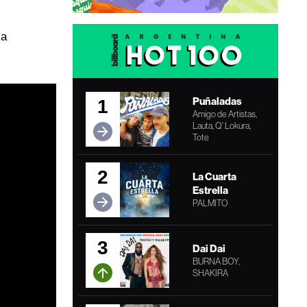
ra
Puñaladas
1
Amigo de Artistas,
Lauta, Q' Lokura,
Tote
2
La Cuarta
Estrella
PALMITO
3
Dai Dai
BURNA BOY,
SHAKIRA