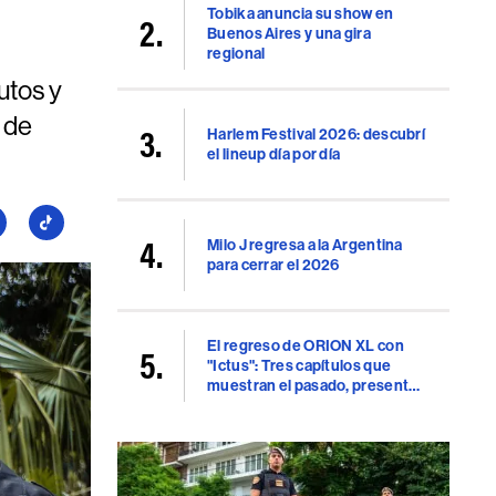
Tobika anuncia su show en
Buenos Aires y una gira
regional
utos y
 de
Harlem Festival 2026: descubrí
el lineup día por día
guí
Seguí
Milo J regresa a la Argentina
a
para cerrar el 2026
llboard
Billboard
en
uTube
TikTok
El regreso de ORION XL con
"Ictus": Tres capítulos que
muestran el pasado, presente
y futuro del rap