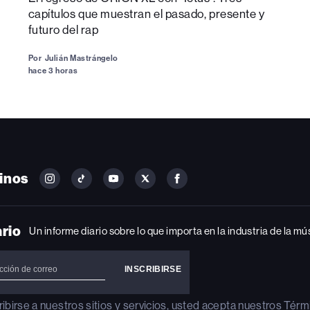
capítulos que muestran el pasado, presente y
futuro del rap
Por
Julián Mastrángelo
hace 3 horas
inos
FOLLOW
FOLLOW
FOLLOW
FOLLOW
FOLLOW
BILLBOARD
BILLBOARD
BILLBOARD
BILLBOARD
BILLBOARD
ON
ON
ON
ON
ON
INSTAGRAM
YOUTUBE
YOUTUBE
X
FACEBOOK
ario
Un informe diario sobre lo que importa en la industria de la mú
ribirse a nuestros sitios y servicios, usted acepta nuestros
Térm