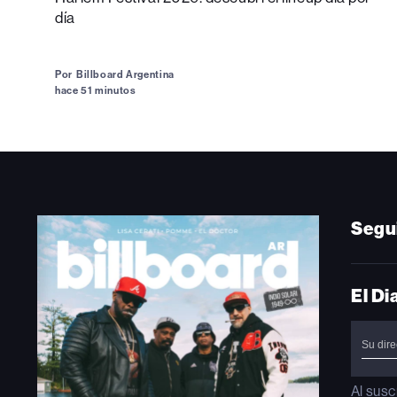
día
Por
Billboard Argentina
hace 51 minutos
Segu
El Di
Al susc