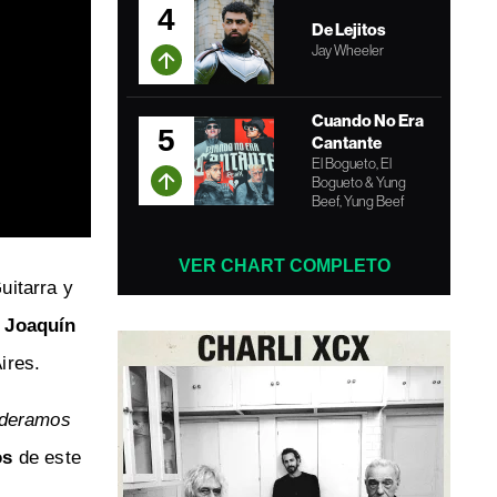
4
De Lejitos
Jay Wheeler
Cuando No Era
5
Cantante
El Bogueto, El
Bogueto & Yung
Beef, Yung Beef
VER CHART COMPLETO
Guitarra y
Joaquín
ires.
sideramos
os
de este