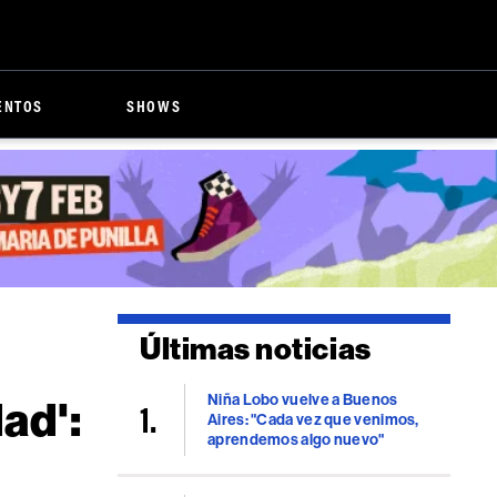
ENTOS
SHOWS
Últimas noticias
Niña Lobo vuelve a Buenos
ad':
Aires: "Cada vez que venimos,
aprendemos algo nuevo"