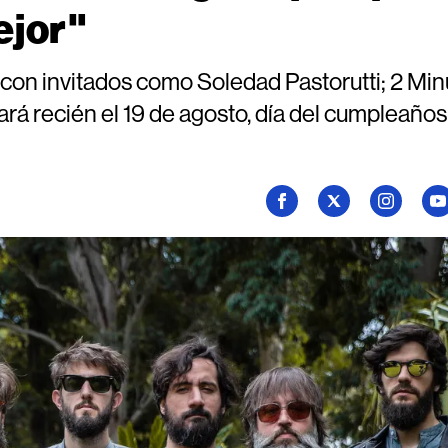
ejor"
 con invitados como Soledad Pastorutti; 2 Min
rá recién el 19 de agosto, día del cumpleaños
Seguí
Seguí
Seguí
Se
a
a
a
a
Billboard
Billboard
Billboard
Bi
en
en
en
en
Facebook
X
Instagram
Yo