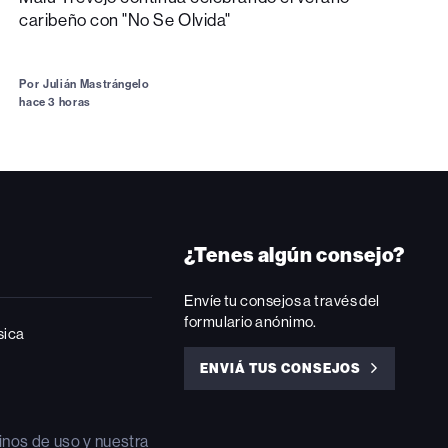
caribeño con "No Se Olvida"
Por
Julián Mastrángelo
hace 3 horas
¿Tenes algún consejo?
Envíe tu consejos a través del
formulario anónimo.
sica
ENVIÁ TUS CONSEJOS
ENVIÁ
TUS
CONSEJOS
inos de uso
y nuestra