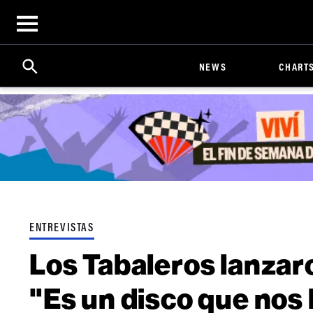
Open
menu
Search
Click
NEWS
CHART
to
Expand
Search
Input
ENTREVISTAS
Los Tabaleros lanzaro
"Es un disco que nos 