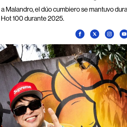
 a Malandro, el dúo cumbiero se mantuvo dur
a Hot 100 durante 2025.
Seguí
Seguí
Seguí
Se
a
a
a
a
Billboard
Billboard
Billboard
Bi
en
en
en
en
Facebook
X
Instagram
Yo