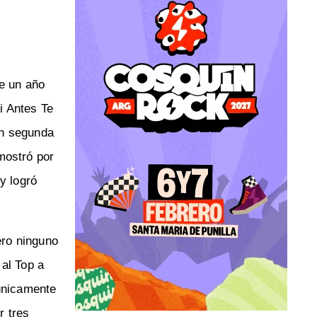
de un año
i Antes Te
en segunda
mostró por
y logró
ero ninguno
 al Top a
 únicamente
r tres