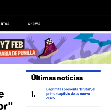
ENTOS
SHOWS
Últimas noticias
Lagrimitas presenta "Brutal", el
e
primer capítulo de su nuevo
disco
or"