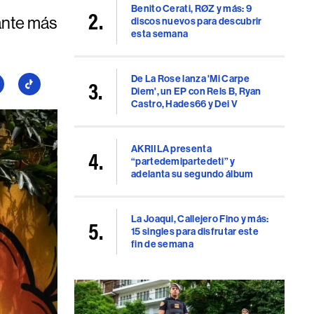
Benito Cerati, RØZ y más: 9
ante más
discos nuevos para descubrir
esta semana
De La Rose lanza 'Mi Carpe
guí
Seguí
Diem', un EP con Rels B, Ryan
a
Castro, Hades66 y Dei V
llboard
Billboard
en
uTube
TikTok
AKRIILA presenta
“partedemipartedeti” y
adelanta su segundo álbum
La Joaqui, Callejero Fino y más:
15 singles para disfrutar este
fin de semana