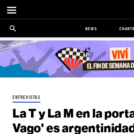
Open
menu
Search
Click
NEWS
CHART
to
Expand
Search
Input
ENTREVISTAS
La T y La M en la por
Vago' es argentinida