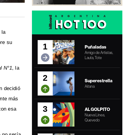
 la
re su
1
Puñaladas
Amigo de Artistas,
Lauta, Tote
l N°1
, la
2
Superestrella
Aitana
én decidió
ente más
3
con esa
AL GOLPITO
Nueva Línea,
Quevedo
 no sería