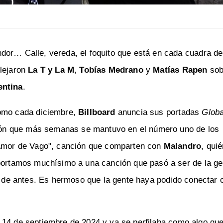
dor… Calle, vereda, el foquito que está en cada cuadra de
flejaron
La T y La M
,
Tobías Medrano
y
Matías Rapen
sob
entina
.
como cada diciembre,
Billboard
anuncia sus portadas
Globa
nción que más semanas se mantuvo en el número uno de los
 "Amor de Vago", canción que comparten con
Malandro
, qui
aportamos muchísimo a una canción que pasó a ser de la g
os de antes. Es hermoso que la gente haya podido conectar 
 14 de septiembre de 2024 y ya se perfilaba como algo que