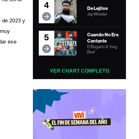
4
De Lejitos
Jay Wheeler
o de 2023 y
n muy
Cuando No Era
5
Cantante
dar ese
El Bogueto & Yung
Beef
VER CHART COMPLETO