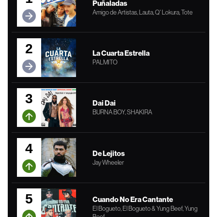
Puñaladas
Amigo de Artistas, Lauta, Q' Lokura, Tote
2
La Cuarta Estrella
PALMITO
3
Dai Dai
BURNA BOY, SHAKIRA
4
De Lejitos
Jay Wheeler
5
Cuando No Era Cantante
El Bogueto, El Bogueto & Yung Beef, Yung
Beef