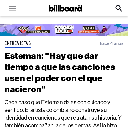
Open
Billboard
Searc
Click
menu
to
Expa
Searc
Input
ENTREVISTAS
hace 4 años
Esteman: "Hay que dar
tiempo a que las canciones
usen el poder con el que
nacieron"
Cada paso que Esteman da es con cuidado y
sentido. El artista colombiano construye su
identidad en canciones que retratan su historia. Y
también acompañan la de los demás. Así lo hizo