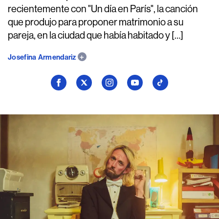
recientemente con "Un día en París", la canción
que produjo para proponer matrimonio a su
pareja, en la ciudad que había habitado y […]
Josefina Armendariz
Seguí
Seguí
Seguí
Seguí
Seguí
a
a
a
a
a
Billboard
Billboard
Billboard
Billboard
Billboard
en
en
en
en
en
Facebook
X
Instagram
YouTube
TikTok