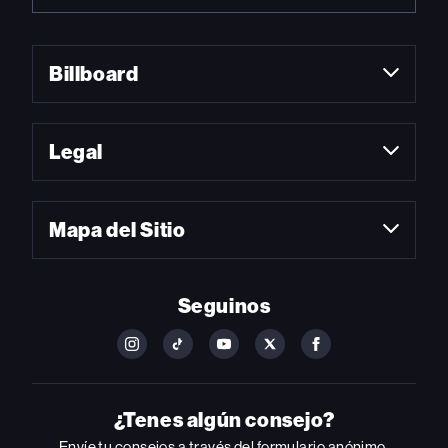
Billboard
Legal
Mapa del Sitio
Seguinos
FOLLOW
FOLLOW
FOLLOW
FOLLOW
FOLLOW
BILLBOARD
BILLBOARD
BILLBOARD
BILLBOARD
BILLBOARD
ON
ON
ON
ON
ON
INSTAGRAM
YOUTUBE
YOUTUBE
X
FACEBOOK
¿Tenes algún consejo?
Envíe tu consejos a través del formulario anónimo.